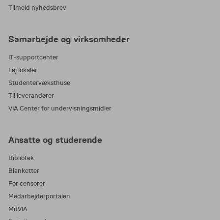
receptionen i Atriet.
Tilmeld nyhedsbrev
Du har også mulighed for at sende en mail til
Samarbejde og virksomheder
viaservice@via.dk
. Den skal dog senest sendes
3 hverdage før dit besøg.
IT-supportcenter
Lej lokaler
Følgende oplysninger skal bruges ved
Studentervæksthuse
oprettelsen:
Til leverandører
Ønsker parkering ved VIA Aarhus N,
VIA Center for undervisningsmidler
Hedeager 2
Dit navn og mailadresse
Ansatte og studerende
Køretøjets registreringsnummer
Bibliotek
Hvilken dag tilladelsen skal gælde
Blanketter
Anledningen til dit besøg
For censorer
Medarbejderportalen
MitVIA