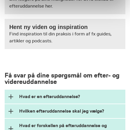
efteruddannelse her.
Hent ny viden og inspiration
Find inspiration til din praksis i form af fx guides,
artikler og podcasts.
Få svar på dine spørgsmål om efter- og
videreuddannelse
Hvad er en efteruddannelse?
Hvilken efteruddannelse skal jeg vælge?
Efteruddannelse er et kortere
uddannelsesforløb for voksne, hvor du kan
Hvad er forskellen på efteruddannelse og
opkvalificere dine kompetencer, så du står
Undersøg fx om udbyderen er en anerkendt