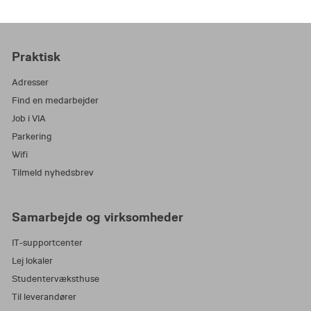
uddannelsessider.
Har du spørgsmål, du ikke ved, hvor du skal rette
hen? Så send en mail til
Praktisk
studieservice.evu@via.dk
eller fang os på T: +45
Adresser
87 55 19 00.
Find en medarbejder
Job i VIA
Parkering
Wifi
Tilmeld nyhedsbrev
Samarbejde og virksomheder
IT-supportcenter
Lej lokaler
Studentervæksthuse
Til leverandører