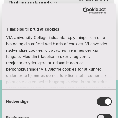
Diplomuddannelser
akademiuddannelser
En diplomuddannelse er en
kompetencegivende
videreuddannelse på
bachelorniveau. Se vores store
Tilladelse til brug af cookies
udvalg af diplomuddannelser og
VIA University College indsamler oplysninger om dine
læs mere om
besøg og din adfærd ved hjælp af cookies. Vi anvender
diplomuddannelser.
nødvendige cookies for, at vores hjemmesider kan
fungere. Med din tilladelse ønsker vi og vores
tredjeparter yderligere at indsamle data og
personoplysninger via valgfrie cookies for at kunne:
understøtte hjemmesidernes funktionalitet med henblik
på at give dig en bedre brugeroplevelse, for at forbedre
vores hjemmesider og udarbejde statistik på baggrund af
Skræddersyet kompetenceudvikling
analyser samt for at målrette markedsføring via andre
Samtykkevalg
Hos VIA University College kan du få skræddersyet
hjemmesider og sociale netværk.
Nødvendige
kompetenceudvikling, kurser og uddannelsesforløb, der
er tilpasset din organisations mål, ønsker og behov. Vi
Du kan til enhver tid til- og fravælge cookies eller trække
Præferencer