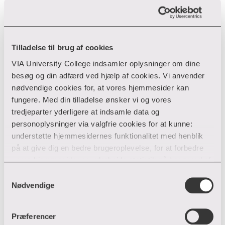
Tilladelse til brug af cookies
Find medarbejder
VIA University College indsamler oplysninger om dine
besøg og din adfærd ved hjælp af cookies. Vi anvender
nødvendige cookies for, at vores hjemmesider kan
fungere. Med din tilladelse ønsker vi og vores
Filter
tredjeparter yderligere at indsamle data og
personoplysninger via valgfrie cookies for at kunne:
understøtte hjemmesidernes funktionalitet med henblik
på at give dig en bedre brugeroplevelse, for at forbedre
vores hjemmesider og udarbejde statistik på baggrund af
analyser samt for at målrette markedsføring via andre
Samtykkevalg
hjemmesider og sociale netværk.
Nødvendige
Du kan til enhver tid til- og fravælge cookies eller trække
Præferencer
din tilladelse tilbage ved trykke på ”Cookie banner”