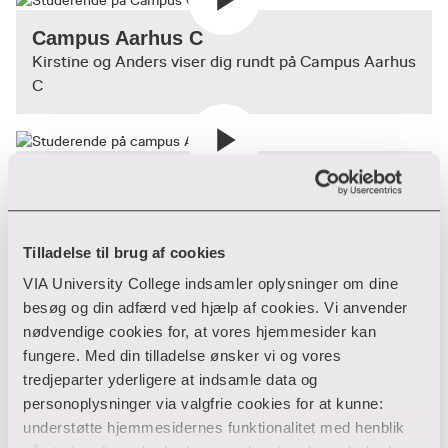
Campus Aarhus C
Kirstine og Anders viser dig rundt på Campus Aarhus
C
Campus Aarhus N
Sidsel og Simon viser dig rundt på Campus Aarhus
Nord
Tilladelse til brug af cookies
VIA University College indsamler oplysninger om dine
besøg og din adfærd ved hjælp af cookies. Vi anvender
Campus Herning
nødvendige cookies for, at vores hjemmesider kan
Carl og Sarah viser dig rundt på Campus Herning
fungere. Med din tilladelse ønsker vi og vores
tredjeparter yderligere at indsamle data og
personoplysninger via valgfrie cookies for at kunne:
understøtte hjemmesidernes funktionalitet med henblik
Campus Holstebro