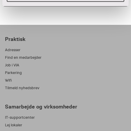
Praktisk
Adresser
Find en medarbejder
Job i VIA
Parkering
Wifi
Tilmeld nyhedsbrev
Samarbejde og virksomheder
IT-supportcenter
Lej lokaler