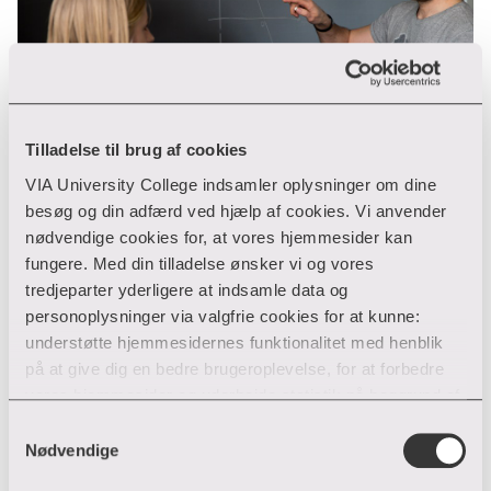
Tilladelse til brug af cookies
For skoler og gymnasier
VIA University College indsamler oplysninger om dine
Har dine elever brug for at høre om, hvad man kan
besøg og din adfærd ved hjælp af cookies. Vi anvender
uddanne sig til hos VIA? Så kan du her få flere
nødvendige cookies for, at vores hjemmesider kan
informationer om vores samarbejdstilbud til skoler
fungere. Med din tilladelse ønsker vi og vores
og gymnasier.
tredjeparter yderligere at indsamle data og
personoplysninger via valgfrie cookies for at kunne:
understøtte hjemmesidernes funktionalitet med henblik
på at give dig en bedre brugeroplevelse, for at forbedre
vores hjemmesider og udarbejde statistik på baggrund af
analyser samt for at målrette markedsføring via andre
Samtykkevalg
hjemmesider og sociale netværk.
Nødvendige