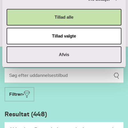
læs mere om
diplomuddannelser.
Tillad alle
Tillad valgte
Du kan også vælge at bruge
Afvis
søgefunktionen
Filtrer>
Resultat (448)