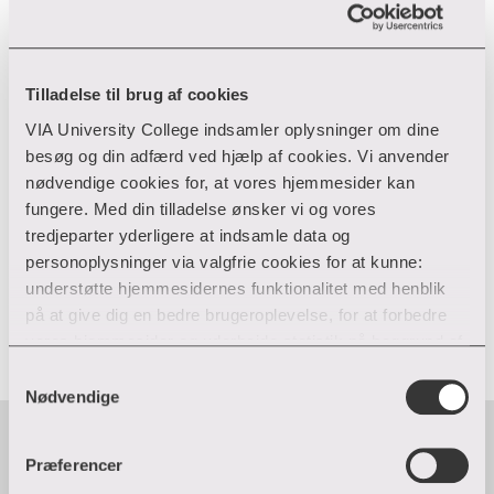
Bæredygtig udvikling i VIA
VIA udgiver hvert år en ESG-rapport, der sætter
lys på vores arbejde og resultater inden for
Tilladelse til brug af cookies
bæredygtig udvikling. ESG dækker over
VIA University College indsamler oplysninger om dine
bæredygtighedsindsatser inden for miljø og
besøg og din adfærd ved hjælp af cookies. Vi anvender
klima, sociale forhold og virksomhedsadfærd.
nødvendige cookies for, at vores hjemmesider kan
fungere. Med din tilladelse ønsker vi og vores
tredjeparter yderligere at indsamle data og
personoplysninger via valgfrie cookies for at kunne:
Læs om bæredygtig udvikling i VIA
understøtte hjemmesidernes funktionalitet med henblik
på at give dig en bedre brugeroplevelse, for at forbedre
vores hjemmesider og udarbejde statistik på baggrund af
analyser samt for at målrette markedsføring via andre
Samtykkevalg
hjemmesider og sociale netværk.
Nødvendige
ESG-rapporter
Du kan til enhver tid til- og fravælge cookies eller trække
Præferencer
din tilladelse tilbage ved trykke på ”Cookie banner”