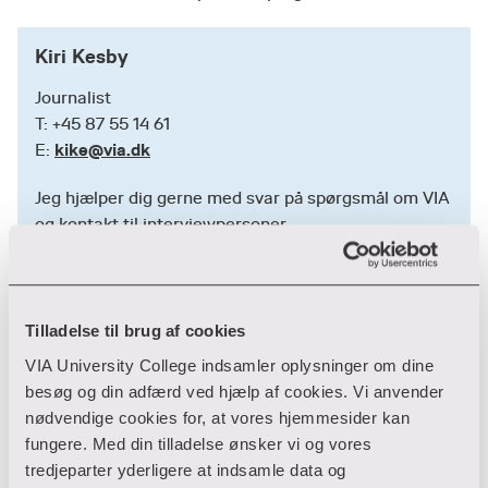
Kolonnerne med ’i alt’-tal viser, hvor mange
ansøgninger, VIA i alt har modtaget henholdsvis
Kiri Kesby
i 2026 og 2025.
Journalist
Kolonnerne med ’1. prio’ viser, hvor mange af de
T: +45 87 55 14 61
modtagne ansøgninger til VIA, der er
kike@via.dk
E:
førsteprioritetsansøgninger – altså hvor
Jeg hjælper dig gerne med svar på spørgsmål om VIA
ansøgerne har den pågældende uddannelse som
og kontakt til interviewpersoner
højeste ønske henholdsvis i 2026 og 2025.
Kolonnen ’%vis ændring i alt’ viser, hvor meget
det samlede antal ansøgninger procentvis er
gået frem eller tilbage i antal i 2026
Tilladelse til brug af cookies
Anders A. Kristensen
sammenlignet med den samlede søgning i 2025.
VIA University College indsamler oplysninger om dine
Journalist
besøg og din adfærd ved hjælp af cookies. Vi anvender
Kolonnen ’%vis ændring 1. prio’ viser, hvor meget
T: + 45 87 55 15 32
nødvendige cookies for, at vores hjemmesider kan
antallet af førsteprioritetsansøgninger
aank@via.dk
E:
fungere. Med din tilladelse ønsker vi og vores
procentvis er gået frem eller tilbage i antal i
tredjeparter yderligere at indsamle data og
2026 sammenlignet med den samlede søgning i