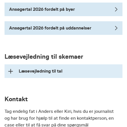
Ansøgertal 2026 fordelt på byer
Ansøgertal 2026 fordelt på uddannelser
Læsevejledning til skemaer
Læsevejledning til tal
Vejledning: sådan læser du skemaerne med
opgørelser over antal ansøgninger i alt til VIAs
Kontakt
uddannelser pr. 5. juli 2026 sammenlignet med
antal ansøgninger samme dato i 2025. De to
Tag endelig fat i Anders eller Kiri, hvis du er journalist
skemaer er opdelt på henholdsvis VIAs
og har brug for hjælp til at finde en kontaktperson, en
campusbyer og VIAs uddannelser.
case eller til at få svar på dine spørgsmål