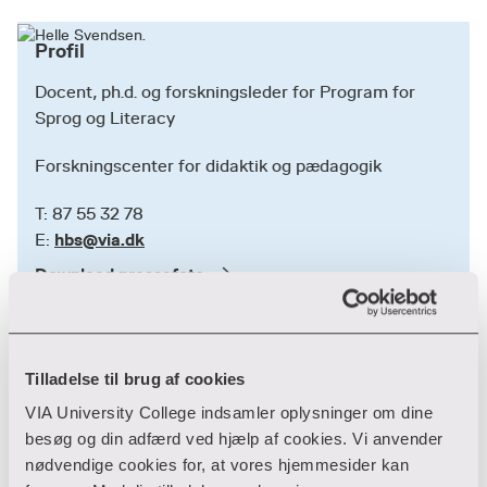
Profil
Docent, ph.d. og forskningsleder for Program for
Sprog og Literacy
Forskningscenter for didaktik og pædagogik
T: 87 55 32 78
hbs@via.dk
E:
Download pressefoto
Særlig viden om
Tilladelse til brug af cookies
Elever med læse- og stavevanskeligheder,
VIA University College indsamler oplysninger om dine
herunder dysleksi
besøg og din adfærd ved hjælp af cookies. Vi anvender
nødvendige cookies for, at vores hjemmesider kan
Læse- og skriveteknologi