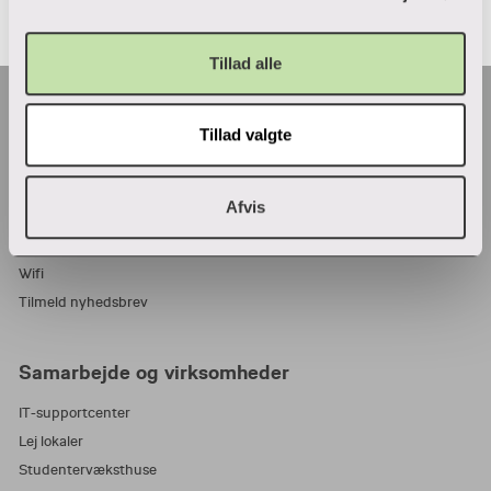
Tillad alle
Praktisk
Tillad valgte
Adresser
Find en medarbejder
Afvis
Job i VIA
Parkering
Wifi
Tilmeld nyhedsbrev
Samarbejde og virksomheder
IT-supportcenter
Lej lokaler
Studentervæksthuse