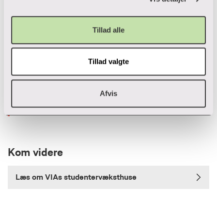
Kontakt
Tillad alle
Erik Maass Løvgren
Tillad valgte
Leder af entreprenørskab og erhvervsrelationer ved
VIA University College
+45 87 55 44 11
T:
Afvis
elb@via.dk
E:
Kom videre
Læs om VIAs studentervæksthuse