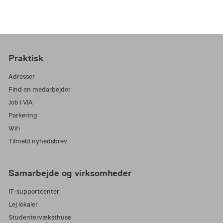
Praktisk
Adresser
Find en medarbejder
Job i VIA
Parkering
Wifi
Tilmeld nyhedsbrev
Samarbejde og virksomheder
IT-supportcenter
Lej lokaler
Studentervæksthuse