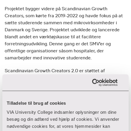
Projektet bygger videre på Scandinavian Growth
Creators, som kørte fra 2019-2022 og havde fokus på at
sætte studerende sammen med mikrovirksomheder i
Danmark og Sverige. Projektet udviklede og lancerede
blandt andet en værktøjskasse til at facilitere
forretningsudvikling. Denne gang er det SMV’er og
offentlige organisationer såsom hospitaler, der
samarbejder med innovative studerende.
Scandinavian Growth Creators 2.0 er støttet af
programmet Interreg Öresund-Kattegat-Skagerrak.
Programmet finansierer EU-projekter på tværs af
grænserne i det sydlige Skandinavien. Med fokus på
projekter, der går over grænsen for at løse fælles
Tilladelse til brug af cookies
samfundsmæssige udfordringer i det sydlige
VIA University College indsamler oplysninger om dine
Skandinavien.
besøg og din adfærd ved hjælp af cookies. Vi anvender
Fakta om projekt Scandinavian Growth
nødvendige cookies for, at vores hjemmesider kan