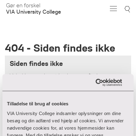
Skip
Gør en forskel
to
VIA University College
Main
Content
404 - Siden findes ikke
Siden findes ikke
Vi beklager - den side, du søger, findes
desværre ikke.
Forsiden
Tilladelse til brug af cookies
VIA University College indsamler oplysninger om dine
besøg og din adfærd ved hjælp af cookies. Vi anvender
nødvendige cookies for, at vores hjemmesider kan
fungere. Med din tilladelse ønsker vi og vores