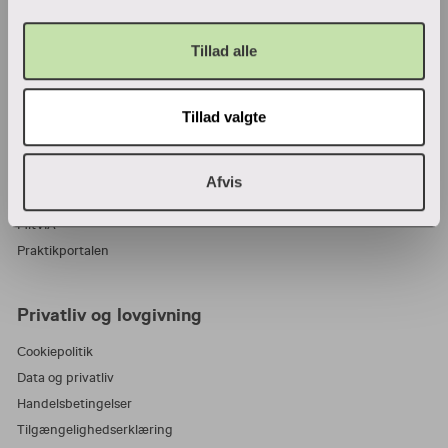
VIA Center for undervisningsmidler
Tillad alle
Ansatte og studerende
Tillad valgte
Bibliotek
Blanketter
For censorer
Afvis
Medarbejderportalen
MitVIA
Praktikportalen
Privatliv og lovgivning
Cookiepolitik
Data og privatliv
Handelsbetingelser
Tilgængelighedserklæring