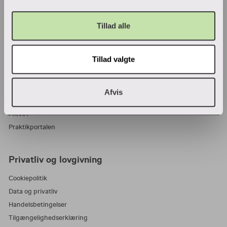
VIA Center for undervisningsmidler
Tillad alle
Ansatte og studerende
Tillad valgte
Bibliotek
Blanketter
For censorer
Afvis
Medarbejderportalen
MitVIA
Praktikportalen
Privatliv og lovgivning
Cookiepolitik
Data og privatliv
Handelsbetingelser
Tilgængelighedserklæring