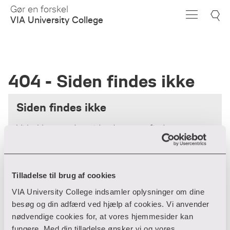
Skip
Gør en forskel
to
VIA University College
Main
Content
404 - Siden findes ikke
Siden findes ikke
Vi beklager - den side, du søger, findes
desværre ikke.
Forsiden
Tilladelse til brug af cookies
VIA University College indsamler oplysninger om dine
besøg og din adfærd ved hjælp af cookies. Vi anvender
nødvendige cookies for, at vores hjemmesider kan
fungere. Med din tilladelse ønsker vi og vores