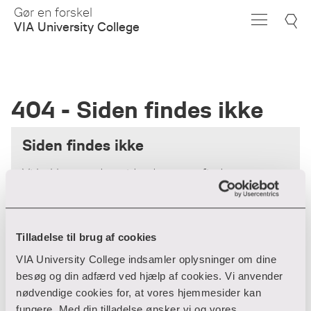
Skip
Gør en forskel
to
VIA University College
Main
Content
404 - Siden findes ikke
Siden findes ikke
Vi beklager - den side, du søger, findes
desværre ikke.
Forsiden
Tilladelse til brug af cookies
VIA University College indsamler oplysninger om dine
besøg og din adfærd ved hjælp af cookies. Vi anvender
nødvendige cookies for, at vores hjemmesider kan
fungere. Med din tilladelse ønsker vi og vores