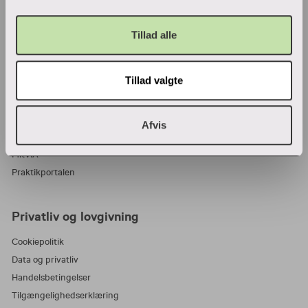
VIA Center for undervisningsmidler
Tillad alle
Ansatte og studerende
Tillad valgte
Bibliotek
Blanketter
For censorer
Afvis
Medarbejderportalen
MitVIA
Praktikportalen
Privatliv og lovgivning
Cookiepolitik
Data og privatliv
Handelsbetingelser
Tilgængelighedserklæring