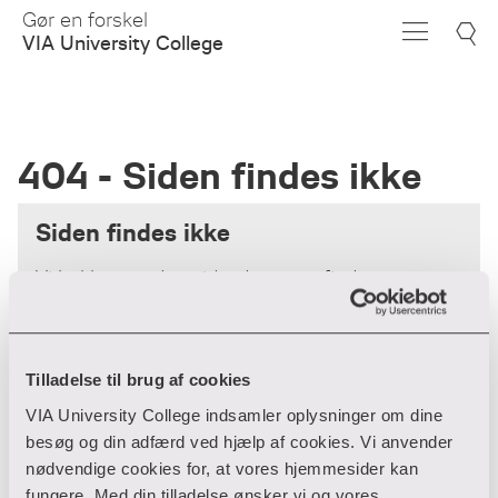
Skip
Gør en forskel
to
VIA University College
Main
Content
404 - Siden findes ikke
Siden findes ikke
Vi beklager - den side, du søger, findes
desværre ikke.
Forsiden
Tilladelse til brug af cookies
VIA University College indsamler oplysninger om dine
besøg og din adfærd ved hjælp af cookies. Vi anvender
nødvendige cookies for, at vores hjemmesider kan
fungere. Med din tilladelse ønsker vi og vores