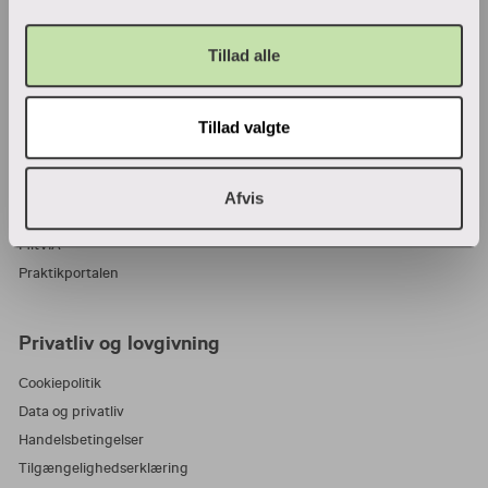
VIA Center for undervisningsmidler
Tillad alle
Ansatte og studerende
Tillad valgte
Bibliotek
Blanketter
For censorer
Afvis
Medarbejderportalen
MitVIA
Praktikportalen
Privatliv og lovgivning
Cookiepolitik
Data og privatliv
Handelsbetingelser
Tilgængelighedserklæring