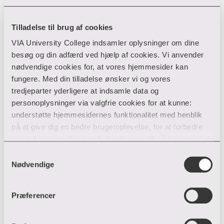
efteruddannelse og kurser.
Tilladelse til brug af cookies
VIA University College indsamler oplysninger om dine
besøg og din adfærd ved hjælp af cookies. Vi anvender
nødvendige cookies for, at vores hjemmesider kan
fungere. Med din tilladelse ønsker vi og vores
tredjeparter yderligere at indsamle data og
personoplysninger via valgfrie cookies for at kunne:
understøtte hjemmesidernes funktionalitet med henblik
på at give dig en bedre brugeroplevelse, for at forbedre
vores hjemmesider og udarbejde statistik på baggrund af
Efteruddannelse til dig der arbejder
analyser samt for at målrette markedsføring via andre
Samtykkevalg
med psykiatri
hjemmesider og sociale netværk.
Nødvendige
Vil du gerne styrke dine kompetencer i arbejdet med
mennesker med psykiske lidelser? Så får du her et
Du kan til enhver tid til- og fravælge cookies eller trække
overblik over dine muligheder for faglig udvikling
Præferencer
din tilladelse tilbage ved trykke på ”Cookie banner”
efteruddannelse og kurser.
nederst til venstre på hjemmesiden. Hvis du har givet
tilladelse til indsamlingen af data og placering af valgfrie