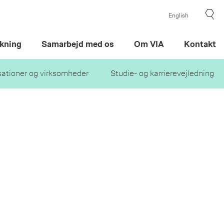
English
kning
Samarbejd med os
Om VIA
Kontakt
sationer og virksomheder
Studie- og karrierevejledning