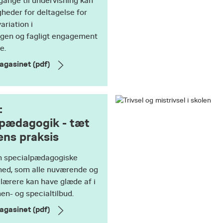
gange til undervisning kan
heder for deltagelse for
variation i
ngen og fagligt engagement
e.
agasinet (pdf)
:
pædagogik - tæt
ens praksis
 specialpædagogiske
hed, som alle nuværende og
ærere kan have glæde af i
en- og specialtilbud.
agasinet (pdf)