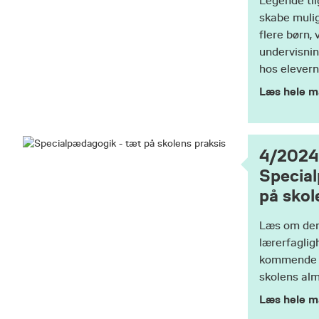
Legende til
skabe mulig
flere børn, 
undervisni
hos elevern
Læs hele m
4/2024
Special
på skol
Læs om den
lærerfaglig
kommende l
skolens alm
Læs hele m