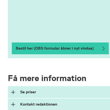
Bestil her (OBS formular åbner i nyt vindue)
Få mere information
Se priser
Abonnement og priser
Kontakt redaktionen