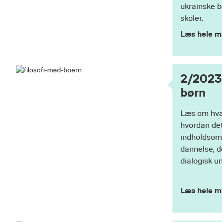
ukrainske b
skoler.
Læs hele m
2/2023:
børn
Læs om hvad
hvordan det 
indholdsom
dannelse, d
dialogisk u
Læs hele m