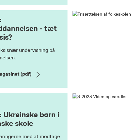
:
ddannelsen - tæt
sis?
ksisnær undervisning på
nelsen.
agasinet (pdf)
 Ukrainske børn i
ske skole
aringerne med at modtage