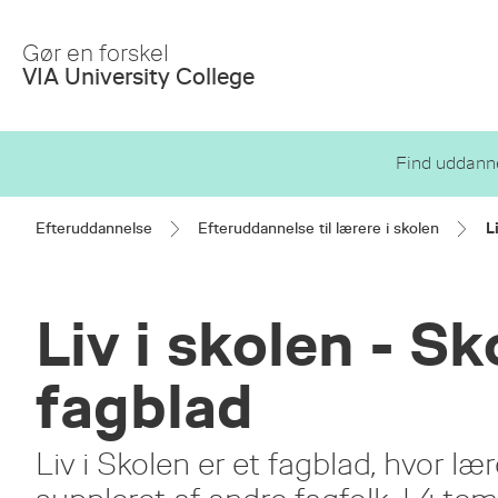
Skip
to
Gør en forskel
Main
VIA University College
Content
Find uddanne
Efteruddannelse
Efteruddannelse til lærere i skolen
L
Liv i skolen - S
fagblad
Liv i Skolen er et fagblad, hvor l