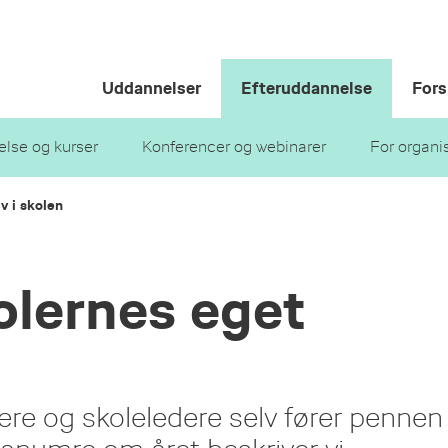
Uddannelser
Efteruddannelse
Fors
lse og kurser
Konferencer og webinarer
For organi
iv i skolen
kolernes eget
ærere og skoleledere selv fører pennen