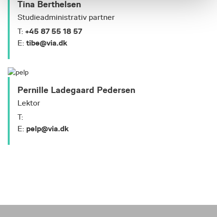
Tina Berthelsen
på at give ideer til matematisk
Studieadministrativ partner
modellering og ligningsløsning i
udskolingen.​
+45 87 55 18 57
T:
tibe@via.dk
E:
Pernille Ladegaard Pedersen
Lektor
T:
pelp@via.dk
E: