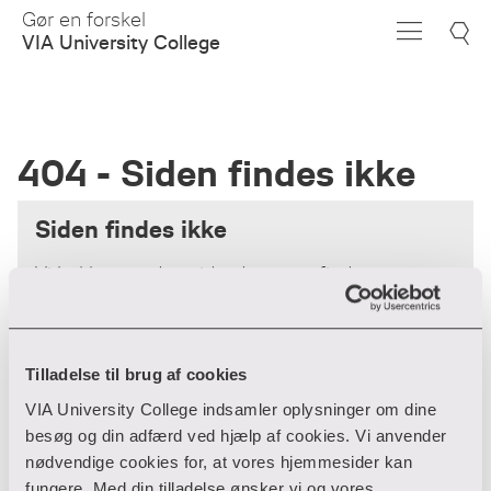
Skip
Gør en forskel
to
VIA University College
Main
Content
404 - Siden findes ikke
Siden findes ikke
Vi beklager - den side, du søger, findes
desværre ikke.
Forsiden
Tilladelse til brug af cookies
VIA University College indsamler oplysninger om dine
besøg og din adfærd ved hjælp af cookies. Vi anvender
nødvendige cookies for, at vores hjemmesider kan
fungere. Med din tilladelse ønsker vi og vores