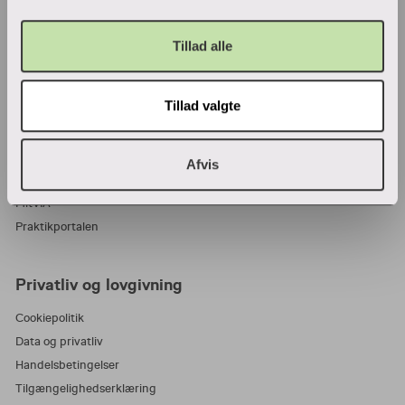
VIA Center for undervisningsmidler
Tillad alle
Ansatte og studerende
Tillad valgte
Bibliotek
Blanketter
For censorer
Afvis
Medarbejderportalen
MitVIA
Praktikportalen
Privatliv og lovgivning
Cookiepolitik
Data og privatliv
Handelsbetingelser
Tilgængelighedserklæring