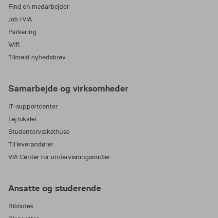
Find en medarbejder
Uddannelsens titel bliver ”Fleksibel
Job i VIA
diplomuddannelse” efterfulgt af betegnelsen for
Parkering
den diplomuddannelse du fordyber dig i. Du får
Wifi
ligeledes hjælp af studievejlederen til at
Tilmeld nyhedsbrev
udforme titlen som skrives i uddannelsesplanen.
hent
Uddannelsesplanen koster 1.000 kr.,
Samarbejde og virksomheder
skemaet til uddannelsesplanen her
.
IT-supportcenter
Lej lokaler
Studentervæksthuse
Til leverandører
VIA Center for undervisningsmidler
Ansatte og studerende
Bibliotek