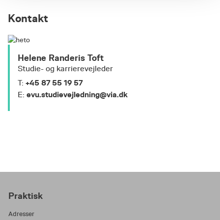
gennem din diplomuddannelse. Skal
uddannelsen føre dig et nyt sted hen,
Kontakt
eller gøre dig dygtigere til det du allerede
laver? Hvad du allerede er dygtig til, som
du kan bygge videre på. Ring evt. og vend
Helene Randeris Toft
dine tanker med en studievejleder.
Studie- og karrierevejleder
Tilmeld dig et relevant modul.
+45 87 55 19 57
T:
Sammensæt din fleksible uddannelse af
evu.studievejledning@via.dk
E:
forskellige moduler der giver dig de
kompetencer du er på udkig efter.
Kontakt en studievejleder undervejs i dit
uddannelsesforløb for at sikre, at der er
sammenhæng i din uddannelse og at du
opfylder de formelle krav.
Udarbejd Den personlige
uddannelsesplan og få den underskrevet
Praktisk
af studievejleder.
Adresser
Tilmeld dig afgangsprojekt.