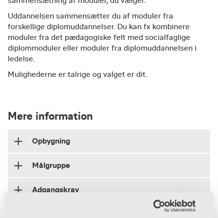
sammensætning af moduler, du vælger.
Uddannelsen sammensætter du af moduler fra
forskellige diplomuddannelser. Du kan fx kombinere
moduler fra det pædagogiske felt med socialfaglige
diplommoduler eller moduler fra diplomuddannelsen i
ledelse.
Mulighederne er talrige og valget er dit.
Mere information
Opbygning
Målgruppe
En fleksibel diplomuddannelse er på 60 ECTS
point og svarer til ét års fuldtidsstudie.
Adgangskrav
En fleksibel diplomuddannelse er for dig, som
Du kan gennemføre uddannelsen som
f.eks.:
deltidsstuderende over flere år, dog max. 6 år. På
Tilmelding og betaling
For at blive optaget direkte på en