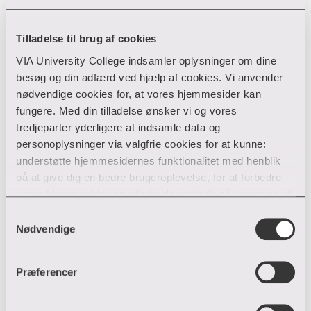
mellem deltagerlandene blandt andet via
oprettelsen af et AI Lab.
Tilladelse til brug af cookies
VIA University College indsamler oplysninger om dine
Kontaktperson:
besøg og din adfærd ved hjælp af cookies. Vi anvender
Rikke Hedegaard, riht@via.dk
nødvendige cookies for, at vores hjemmesider kan
fungere. Med din tilladelse ønsker vi og vores
tredjeparter yderligere at indsamle data og
personoplysninger via valgfrie cookies for at kunne:
understøtte hjemmesidernes funktionalitet med henblik
Kontakt
på at give dig en bedre brugeroplevelse, for at forbedre
vores hjemmesider og udarbejde statistik på baggrund af
analyser samt for at målrette markedsføring via andre
Samtykkevalg
Henrik Højer
hjemmesider og sociale netværk.
Nødvendige
Lektor, Multiplatform Storytelling and Production
+45 87 55 05 38
T:
Du kan til enhver tid til- og fravælge cookies eller trække
Præferencer
hehj@via.dk
E:
din tilladelse tilbage ved trykke på ”Cookie banner”
nederst til venstre på hjemmesiden. Hvis du har givet
tilladelse til indsamlingen af data og placering af valgfrie