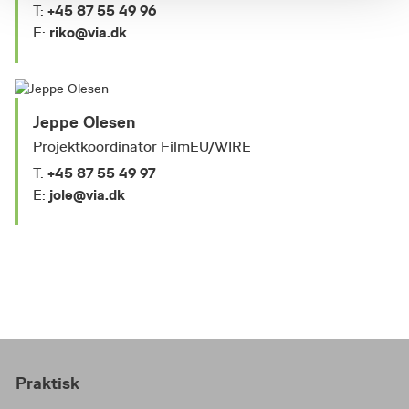
+45 87 55 49 96
T:
riko@via.dk
E:
Jeppe Olesen
Projektkoordinator FilmEU/WIRE
+45 87 55 49 97
T:
jole@via.dk
E:
Praktisk