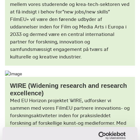
mindst på, hvordan nye teknologier som
mellem vores studerende og krea-tech-sektoren ved
AI og VP kan understøtte udviklingen i en
at få indsigt i behov for”new jobs/new skills”
mere bæredygtig retning
FilmEU+ vil være den førende udbyder af
uddannelser inden for Film og Media Arts i Europa i
Nye filmiske fortælleformater og
2033 og dermed være en central international
æstetiske nybrud
partner for forskning, innovation og
Brugen af transmedielle strategier
samfundsmæssigt engagement på tværs af
indenfor udvikling, finansiering,
kulturelle og kreative industrier.
produktion, lancering og distribution
WIRE (Widening research and research
excellence)
Med EU Horizon projektet WIRE, udforsker vi
sammen med vores FilmEU partnere innovations- og
forskningsaktiviteter inden for praksisleddet
forskning af forskellige kunst-og medieformer. Med
projektet er VIA med til at understøtte udviklingen
kapacitetsopbygning og promovering af uddannelse