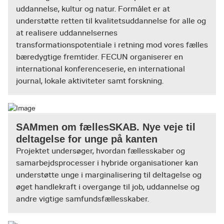
uddannelse, kultur og natur. Formålet er at
(andre) kriterier for, hvordan en god praksis
understøtte retten til kvalitetsuddannelse for alle og
kunne være
at realisere uddannelsernes
Kombinationen af disse to vinkler bidrager til
transformationspotentiale i retning mod vores fælles
viden om dilemmaer, udfordringer, muligheder
bæredygtige fremtider. FECUN organiserer en
og ikke mindst bæredygtige
international konferenceserie, en international
udviklingsmuligheder. I de socialinnovative
journal, lokale aktiviteter samt forskning.
projekter går vi et skridt videre, idet vi her også
undersøger og følger og understøtter de
forandringer i organisering, samarbejdsflader
SAMmen om fællesSKAB. Nye veje til
og/eller fagligt virke som aktørerne vurderer
deltagelse for unge på kanten
som perspektivrige i forhold til de
Projektet undersøger, hvordan fællesskaber og
velbegrundede værdier praksis skal fremme.
samarbejdsprocesser i hybride organisationer kan
Når vi i vores undersøgelser står på de to ben,
understøtte unge i marginalisering til deltagelse og
må vi både lave empiriske undersøgelser
øget handlekraft i overgange til job, uddannelse og
gennem feltarbejde og begrebsmæssige
andre vigtige samfundsfællesskaber.
undersøgelser, der går ud på, hvordan en sådan
praksis i det hele taget kan forstås. Vi lægger