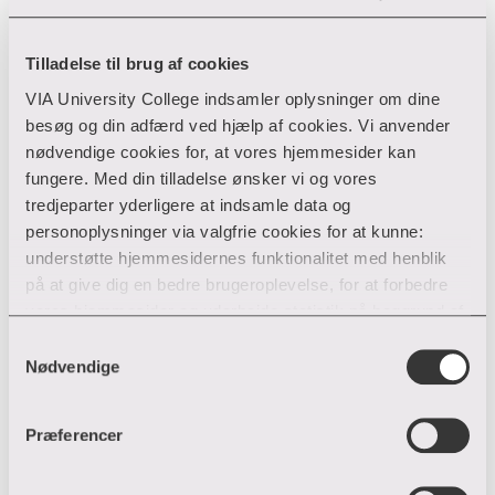
pædagogiske grundlag. Vi undersøger forholdet
mellem styring og lokal pædagogisk udvikling.
Tilladelse til brug af cookies
Stort samarbejde på tværs i Aarhus, hvor flere
forskellige partnere har sat sig for at finde fælles
VIA University College indsamler oplysninger om dine
pædagogisk grundlag.
besøg og din adfærd ved hjælp af cookies. Vi anvender
nødvendige cookies for, at vores hjemmesider kan
fungere. Med din tilladelse ønsker vi og vores
tredjeparter yderligere at indsamle data og
personoplysninger via valgfrie cookies for at kunne:
understøtte hjemmesidernes funktionalitet med henblik
Kontaktperson:
på at give dig en bedre brugeroplevelse, for at forbedre
vores hjemmesider og udarbejde statistik på baggrund af
Anne Mette Buus, amb@via.dk
analyser samt for at målrette markedsføring via andre
Samtykkevalg
hjemmesider og sociale netværk.
Nødvendige
Uddannelsesnormativitet
Du kan til enhver tid til- og fravælge cookies eller trække
Præferencer
din tilladelse tilbage ved trykke på ”Cookie banner”
Projektets formål er at afdække og kritisk vurdere de
nederst til venstre på hjemmesiden. Hvis du har givet
grundlæggende normer, værdier og idealer, der ligger