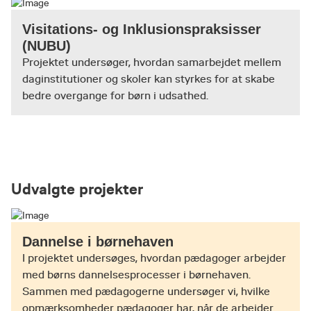
også vægt på eksperimenterende og artistiske
Visitations- og Inklusionspraksisser
undersøgelses- og samskabelsesprocesser. Vi
(NUBU)
interesserer os for menings-, videns- og
Projektet undersøger, hvordan samarbejdet mellem
deltagelsesformer, der kan indgå i forestillinger
daginstitutioner og skoler kan styrkes for at skabe
om og i bestræbelser på at fremme det gode liv.
bedre overgange for børn i udsathed.
Når vi tilrettelægger og gennemfører projekter i
samarbejde med praksis, inddrager vi deltagere
som informanter og/eller medforskere. I
samarbejdet taler vi om forskningsspørgsmålets
relevans, vi går i dialog om de forskellige
Udvalgte projekter
meningstilskrivelser og videnformer, som
kommer til syne i projektet, og om, hvordan
forskningsresultaterne er, eller kan bidrage til,
Dannelse i børnehaven
udvikling.
I projektet undersøges, hvordan pædagoger arbejder
med børns dannelsesprocesser i børnehaven.
Programmet har fast tilknyttet en række
Sammen med pædagogerne undersøger vi, hvilke
forskere, der har direkte kendskab til de felter,
opmærksomheder pædagoger har, når de arbejder
hvor vi laver vores undersøgelser og som samlet