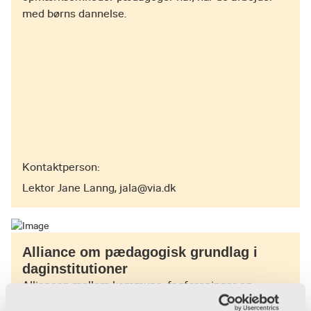
med børns dannelse.
set har ekspertise i pædagogik, social
innovation, etik, idéhistorie, i empirisk,
fænomenologisk, hermeneutisk og kritisk
utopisk aktionsforskning og i udviklingsarbejde.
Medarbejdere, der tilknyttes et konkret projekt,
får altid sparring af denne samlede ekspertise.
Kontaktperson:
Lektor Jane Lanng, jala@via.dk
Alliance om pædagogisk grundlag i
daginstitutioner
Alliancen mellem kommune, fagforeninger og
uddannelse understøtter realisering af det