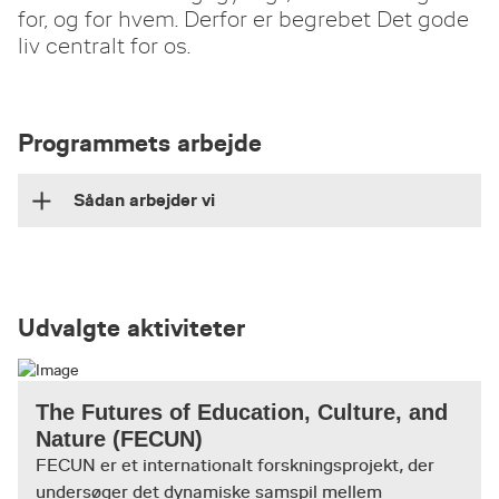
for, og for hvem. Derfor er begrebet Det gode
liv centralt for os.
Programmets arbejde
Sådan arbejder vi
I programmet bringer vi idealet om det gode liv i
dialog med vores samtid.
Udvalgte aktiviteter
Vi spørger: hvordan gøres denne pædagogiske
eller sociale praksis? Det gør vi ud fra to
beslægtede, men alligevel forskellige vinkler. Vi
The Futures of Education, Culture, and
undersøger, hvordan den pågældende praksis er,
Nature (FECUN)
herunder også, hvilke værdier den fremmer eller
FECUN er et internationalt forskningsprojekt, der
hæmmer. Dernæst stiller vi spørgsmålet mere
undersøger det dynamiske samspil mellem
bredt: hvordan gøres denne praksis godt; er der