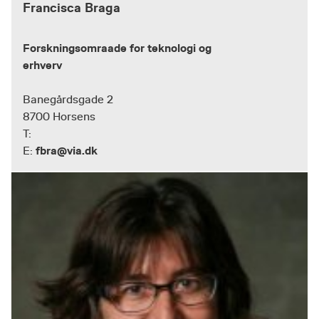
Francisca Braga
Forskningsomraade for teknologi og
erhverv
Banegårdsgade 2
8700 Horsens
T:
fbra@via.dk
E: