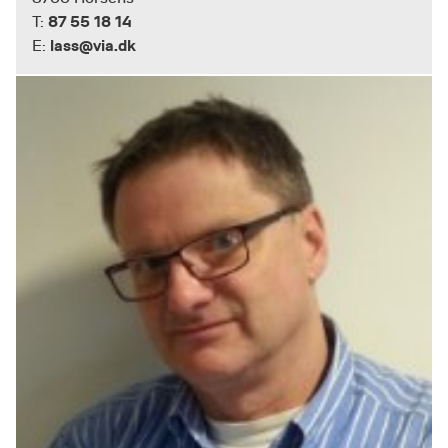
87 55 18 14
T:
lass@via.dk
E: