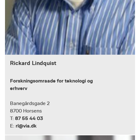
Rickard Lindquist
Forskningsomraade for teknologi og
erhverv
Banegårdsgade 2
8700 Horsens
87 55 44 03
T:
rl@via.dk
E: