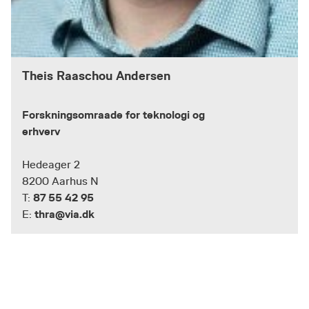
Theis Raaschou Andersen
Forskningsomraade for teknologi og
erhverv
Hedeager 2
8200 Aarhus N
87 55 42 95
T:
thra@via.dk
E: