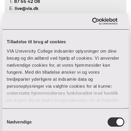
87 55 42 08
T:
live@via.dk
E:
Louise Marie Lausten
Tilladelse til brug af cookies
Forskningsomraade for teknologi og
VIA University College indsamler oplysninger om dine
erhverv
besøg og din adfærd ved hjælp af cookies. Vi anvender
nødvendige cookies for, at vores hjemmesider kan
Banegårdsgade 2
fungere. Med din tilladelse ønsker vi og vores
8700 Horsens
tredjeparter yderligere at indsamle data og
87 55 42 18
T:
personoplysninger via valgfrie cookies for at kunne:
lola@via.dk
E:
understøtte hjemmesidernes funktionalitet med henblik
på at give dig en bedre brugeroplevelse, for at forbedre
vores hjemmesider og udarbejde statistik på baggrund af
Mette Ilene Holmriis
analyser samt for at målrette markedsføring via andre
Samtykkevalg
hjemmesider og sociale netværk.
Nødvendige
Forskningsomraade for teknologi og