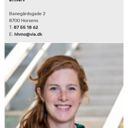
Banegårdsgade 2
8700 Horsens
87 55 18 62
T:
hhmo@via.dk
E: