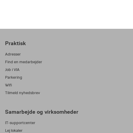
Praktisk
Adresser
Find en medarbejder
Job i VIA
Parkering
Wifi
Tilmeld nyhedsbrev
Samarbejde og virksomheder
IT-supportcenter
Lej lokaler