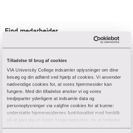
Find medarbejder
Filter
Tilladelse til brug af cookies
VIA University College indsamler oplysninger om dine
Ryd filtre
besøg og din adfærd ved hjælp af cookies. Vi anvender
nødvendige cookies for, at vores hjemmesider kan
fungere. Med din tilladelse ønsker vi og vores
tredjeparter yderligere at indsamle data og
personoplysninger via valgfrie cookies for at kunne:
Din søgning gav desværre ikke noget resultat
understøtte hjemmesidernes funktionalitet med henblik
på at give dig en bedre brugeroplevelse, for at forbedre
Giv ikke op endnu!
vores hjemmesider og udarbejde statistik på baggrund af
Tjek for eventuelle tastefejl eller prøv med et andet