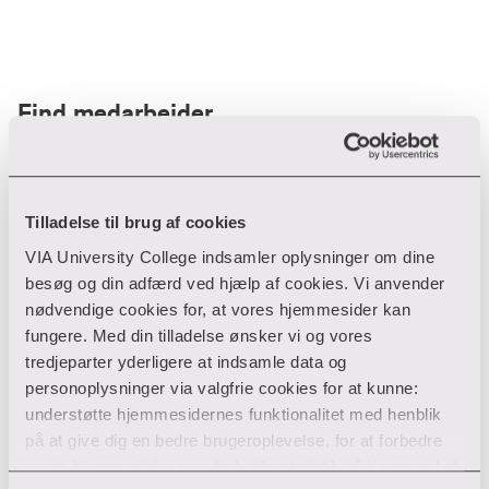
Find medarbejder
Filter
Tilladelse til brug af cookies
VIA University College indsamler oplysninger om dine
Ryd filtre
besøg og din adfærd ved hjælp af cookies. Vi anvender
nødvendige cookies for, at vores hjemmesider kan
fungere. Med din tilladelse ønsker vi og vores
tredjeparter yderligere at indsamle data og
personoplysninger via valgfrie cookies for at kunne:
Din søgning gav desværre ikke noget resultat
understøtte hjemmesidernes funktionalitet med henblik
på at give dig en bedre brugeroplevelse, for at forbedre
Giv ikke op endnu!
vores hjemmesider og udarbejde statistik på baggrund af
Tjek for eventuelle tastefejl eller prøv med et andet