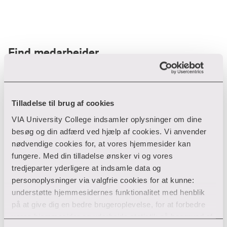
Find medarbejder
Filter
Tilladelse til brug af cookies
VIA University College indsamler oplysninger om dine
Ryd filtre
besøg og din adfærd ved hjælp af cookies. Vi anvender
nødvendige cookies for, at vores hjemmesider kan
fungere. Med din tilladelse ønsker vi og vores
tredjeparter yderligere at indsamle data og
personoplysninger via valgfrie cookies for at kunne:
Din søgning gav desværre ikke noget resultat
understøtte hjemmesidernes funktionalitet med henblik
på at give dig en bedre brugeroplevelse, for at forbedre
Giv ikke op endnu!
vores hjemmesider og udarbejde statistik på baggrund af
Tjek for eventuelle tastefejl eller prøv med et andet