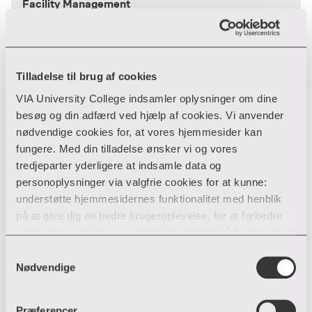
Facility Management
Facility Management Campus Silkeborg
Nattergalevej 1
8600 Silkeborg
Tilladelse til brug af cookies
87 55 08 63
T:
VIA University College indsamler oplysninger om dine
jahj@via.dk
E:
besøg og din adfærd ved hjælp af cookies. Vi anvender
nødvendige cookies for, at vores hjemmesider kan
fungere. Med din tilladelse ønsker vi og vores
Karsten Kildehøj
tredjeparter yderligere at indsamle data og
personoplysninger via valgfrie cookies for at kunne:
Facility Management
understøtte hjemmesidernes funktionalitet med henblik
på at give dig en bedre brugeroplevelse, for at forbedre
Facility Management Campus Silkeborg
vores hjemmesider og udarbejde statistik på baggrund af
Nattergalevej 1
analyser samt for at målrette markedsføring via andre
Samtykkevalg
8600 Silkeborg
hjemmesider og sociale netværk.
Nødvendige
T:
kkil@via.dk
E:
Du kan til enhver tid til- og fravælge cookies eller trække
Præferencer