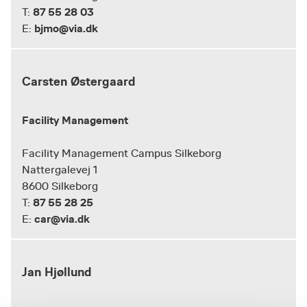
87 55 28 03
T:
bjmo@via.dk
E:
Carsten Østergaard
Facility Management
Facility Management Campus Silkeborg
Nattergalevej 1
8600 Silkeborg
87 55 28 25
T:
car@via.dk
E:
Jan Hjøllund