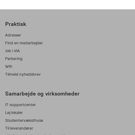
Praktisk
Adresser
Find en medarbejder
Job i VIA
Parkering
Wifi
Tilmeld nyhedsbrev
Samarbejde og virksomheder
IT-supportcenter
Lej lokaler
Studentervæksthuse
Til leverandører