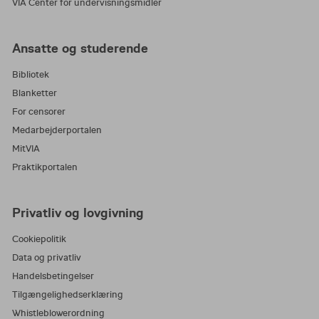
VIA Center for undervisningsmidler
Ansatte og studerende
Bibliotek
Blanketter
For censorer
Medarbejderportalen
MitVIA
Praktikportalen
Privatliv og lovgivning
Cookiepolitik
Data og privatliv
Handelsbetingelser
Tilgængelighedserklæring
Whistleblowerordning