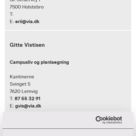
7500 Holstebro
T:
erii@via.dk
E:
Gitte Vistisen
Campusliv og planlaegning
Kantinerne
Svinget 5
7620 Lemvig
87 55 32 91
T:
gvis@via.dk
E:
Hanne Bang Kamstrup