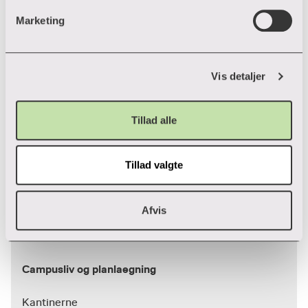
personoplysninger i overensstemmelse med vores
Marketing
privatlivspolitik
. Hvis du vil vide mere om vores brug af
forskellige cookies, klik "Vis Detaljer" nedenfor.
Vis detaljer
Tillad alle
Tillad valgte
Afvis
Helga Anette Jensen
Campusliv og planlaegning
Kantinerne