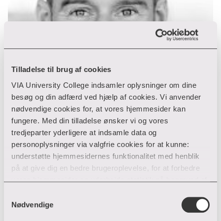
Tilladelse til brug af cookies
VIA University College indsamler oplysninger om dine
besøg og din adfærd ved hjælp af cookies. Vi anvender
nødvendige cookies for, at vores hjemmesider kan
fungere. Med din tilladelse ønsker vi og vores
tredjeparter yderligere at indsamle data og
personoplysninger via valgfrie cookies for at kunne:
understøtte hjemmesidernes funktionalitet med henblik
på at give dig en bedre brugeroplevelse, for at forbedre
vores hjemmesider og udarbejde statistik på baggrund af
Jesper Marius Als
analyser samt for at målrette markedsføring via andre
Samtykkevalg
hjemmesider og sociale netværk.
Nødvendige
Uddannelsesudvikling