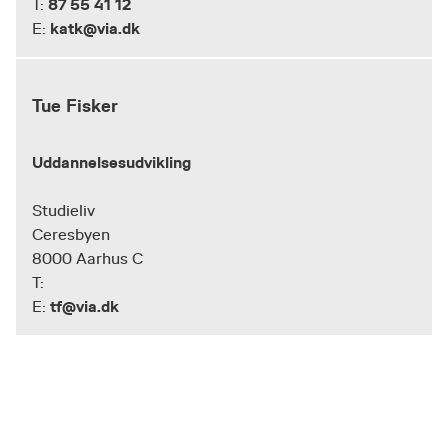
87 55 41 12
T:
katk@via.dk
E:
Tue Fisker
Uddannelsesudvikling
Studieliv
Ceresbyen
8000 Aarhus C
T:
tf@via.dk
E: