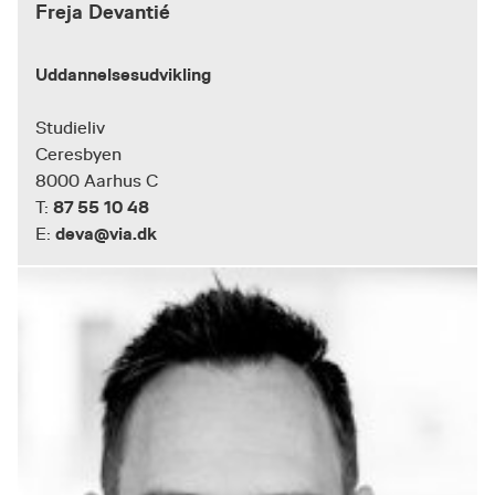
Freja Devantié
Uddannelsesudvikling
Studieliv
Ceresbyen
8000 Aarhus C
87 55 10 48
T:
deva@via.dk
E: