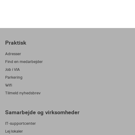
Praktisk
Adresser
Find en medarbejder
Job i VIA
Parkering
Wifi
Tilmeld nyhedsbrev
Samarbejde og virksomheder
IT-supportcenter
Lej lokaler