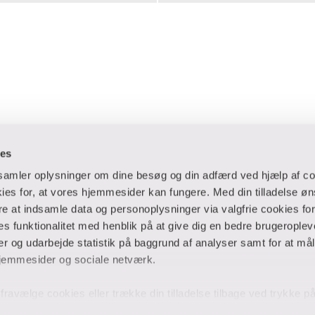
ies
dsamler oplysninger om dine besøg og din adfærd ved hjælp af co
es for, at vores hjemmesider kan fungere. Med din tilladelse øn
ere at indsamle data og personoplysninger via valgfrie cookies fo
 og virksomheder
Ansatte og studerende
 funktionalitet med henblik på at give dig en bedre brugeropleve
 og udarbejde statistik på baggrund af analyser samt for at mål
er
Bibliotek
jemmesider og sociale netværk.
Blanketter
thuse
For censorer
og fravælge cookies eller trække din tilladelse tilbage ved trykke 
Medarbejderportalen
 på hjemmesiden. Hvis du har givet tilladelse til indsamlingen af