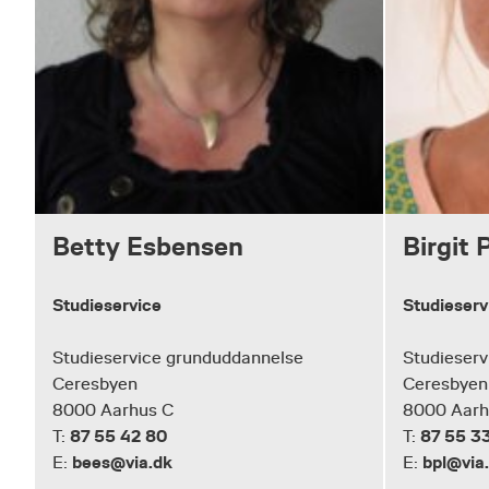
Betty Esbensen
Birgit 
Studieservice
Studieserv
Studieservice grunduddannelse
Studieserv
Ceresbyen
Ceresbyen
8000 Aarhus C
8000 Aarh
87 55 42 80
87 55 33
T:
T:
bees@via.dk
bpl@via
E:
E: