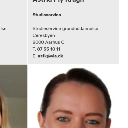
Studieservice
lse
Studieservice grunduddannelse
Ceresbyen
8000 Aarhus C
87 55 10 11
T:
asfk@via.dk
E: