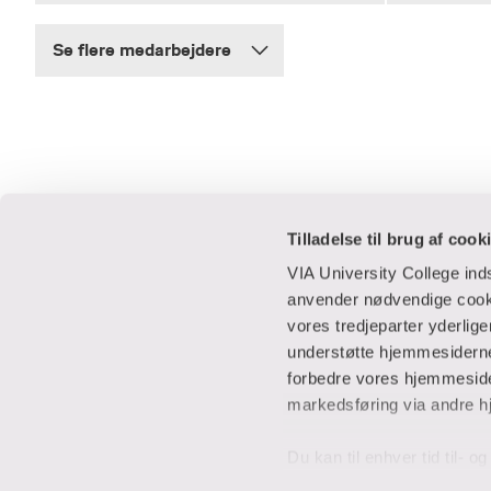
Se flere medarbejdere
Tilladelse til brug af cook
VIA University College in
anvender nødvendige cooki
vores tredjeparter yderlig
Praktisk
Samarbejde
understøtte hjemmesidernes
forbedre vores hjemmesider
Adresser
IT-supportcent
markedsføring via andre h
Find en medarbejder
Lej lokaler
Job i VIA
Studentervæks
Du kan til enhver tid til- 
Parkering
Til leverandører
banner” nederst til venstre