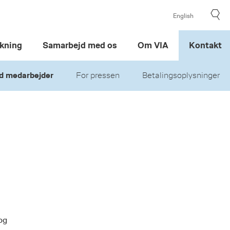
English
kning
Samarbejd med os
Om VIA
Kontakt
d medarbejder
For pressen
Betalingsoplysninger
og