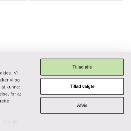
Tillad alle
okies. Vi
sker vi og
Tillad valgte
r at kunne:
Privatliv og lovgivning
lse, for at
rette
Afvis
Cookiepolitik
Data og privatliv
Handelsbetingelser
på ”Cookie
Tilgængelighedserklæring
 data og