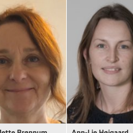
ette Brønnum
Ann-Lie Højgaard