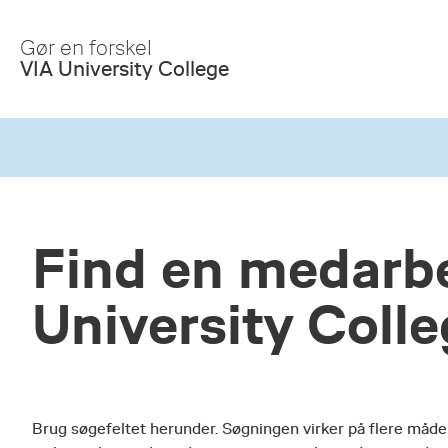
Skip
to
Gør en forskel
Main
VIA University College
Content
Find en medarbe
University Coll
Brug søgefeltet herunder. Søgningen virker på flere måde