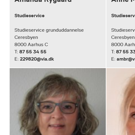
Studieservice
Studieserv
Studieservice grunduddannelse
Studieserv
Ceresbyen
Ceresbyen
8000 Aarhus C
8000 Aarh
87 55 34 55
87 55 3
T:
T:
229820@via.dk
ambr@vi
E:
E: