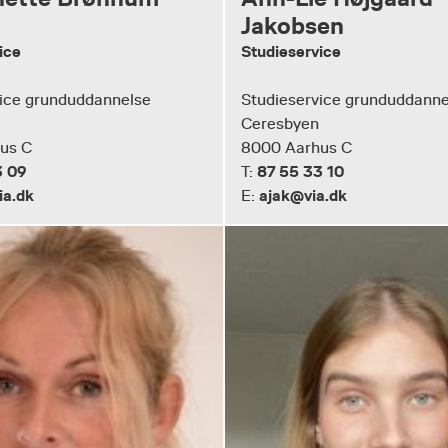
Jakobsen
ice
Studieservice
ice grunduddannelse
Studieservice grunduddanne
Ceresbyen
us C
8000 Aarhus C
3 09
87 55 33 10
T:
a.dk
ajak@via.dk
E: