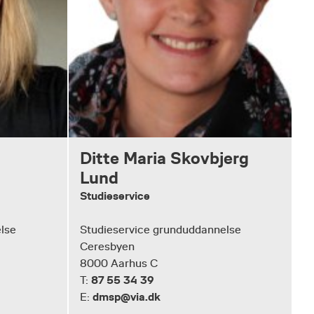
Ditte Maria Skovbjerg
Lund
Studieservice
lse
Studieservice grunduddannelse
Ceresbyen
8000 Aarhus C
87 55 34 39
T:
dmsp@via.dk
E: