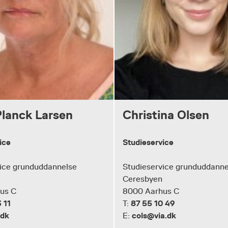
Planck Larsen
Christina Olsen
ice
Studieservice
ice grunduddannelse
Studieservice grunduddanne
Ceresbyen
us C
8000 Aarhus C
 11
87 55 10 49
T:
.dk
cols@via.dk
E: