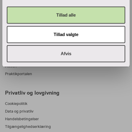
VIA Center for undervisningsmidler
Tillad alle
Ansatte og studerende
Tillad valgte
Bibliotek
Blanketter
For censorer
Afvis
Medarbejderportalen
MitVIA
Praktikportalen
Privatliv og lovgivning
Cookiepolitik
Data og privatliv
Handelsbetingelser
Tilgængelighedserklæring