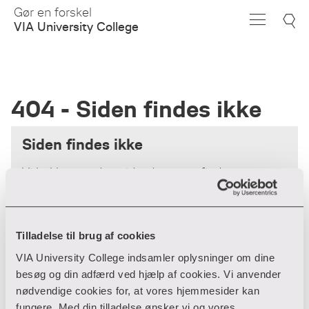
Skip
Gør en forskel
to
VIA University College
Main
Content
404 - Siden findes ikke
Siden findes ikke
Vi beklager - den side, du søger, findes
desværre ikke.
Forsiden
Tilladelse til brug af cookies
VIA University College indsamler oplysninger om dine
besøg og din adfærd ved hjælp af cookies. Vi anvender
nødvendige cookies for, at vores hjemmesider kan
fungere. Med din tilladelse ønsker vi og vores