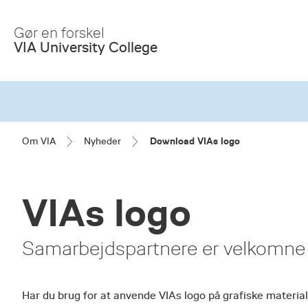
Skip
to
Gør en forskel
Main
VIA University College
Content
Om VIA
Nyheder
Download VIAs logo
VIAs logo
Samarbejdspartnere er velkomne t
Har du brug for at anvende VIAs logo på grafiske materiale