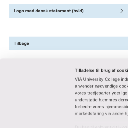
Logo med dansk statement (hvid)
Tilbage
Tilladelse til brug af cook
VIA University College in
anvender nødvendige cooki
vores tredjeparter yderlig
Praktisk
Samarbejde
understøtte hjemmesidernes
forbedre vores hjemmesider
Adresser
IT-supportcent
markedsføring via andre h
Find en medarbejder
Lej lokaler
Job i VIA
Studentervæks
Du kan til enhver tid til- 