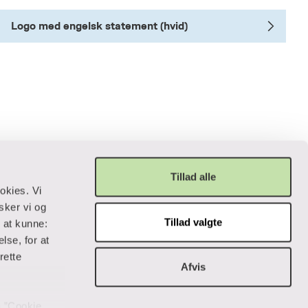
Logo med engelsk statement (hvid)
Tillad alle
okies. Vi
sker vi og
Tillad valgte
r at kunne:
Privatliv og lovgivning
lse, for at
rette
Afvis
Cookiepolitik
Data og privatliv
Handelsbetingelser
på ”Cookie