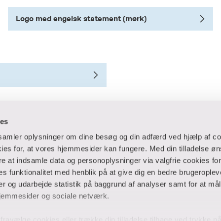
Logo med engelsk statement (mørk)
ies
dsamler oplysninger om dine besøg og din adfærd ved hjælp af co
es for, at vores hjemmesider kan fungere. Med din tilladelse øn
ere at indsamle data og personoplysninger via valgfrie cookies fo
 og virksomheder
Ansatte og studerende
 funktionalitet med henblik på at give dig en bedre brugeropleve
 og udarbejde statistik på baggrund af analyser samt for at mål
er
Bibliotek
jemmesider og sociale netværk.
Blanketter
thuse
For censorer
og fravælge cookies eller trække din tilladelse tilbage ved trykke 