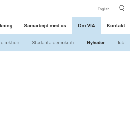
English
kning
Samarbejd med os
Om VIA
Kontakt
 direktion
Studenterdemokrati
Nyheder
Job