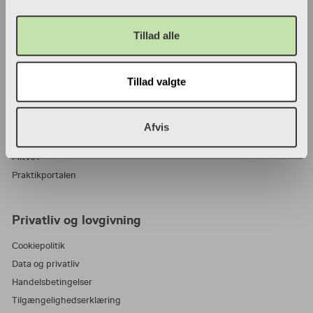
VIA Center for undervisningsmidler
Tillad alle
Ansatte og studerende
Tillad valgte
Bibliotek
Blanketter
For censorer
Afvis
Medarbejderportalen
MitVIA
Praktikportalen
Privatliv og lovgivning
Cookiepolitik
Data og privatliv
Handelsbetingelser
Tilgængelighedserklæring