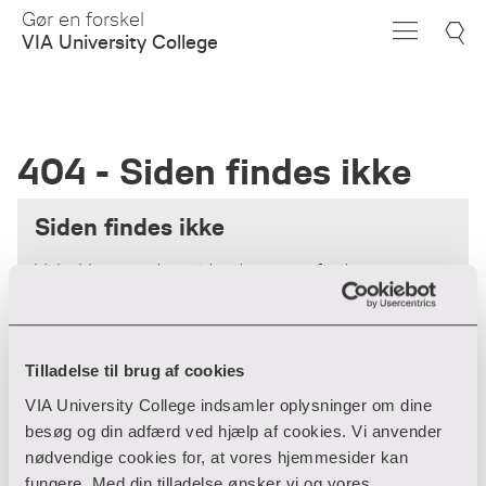
Skip
Gør en forskel
to
VIA University College
Main
Content
404 - Siden findes ikke
Siden findes ikke
Vi beklager - den side, du søger, findes
desværre ikke.
Forsiden
Tilladelse til brug af cookies
VIA University College indsamler oplysninger om dine
besøg og din adfærd ved hjælp af cookies. Vi anvender
nødvendige cookies for, at vores hjemmesider kan
fungere. Med din tilladelse ønsker vi og vores