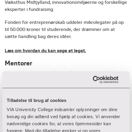
Væksthus Midtjylland, innovationsmiljøerne og forskellige
eksperter i fundraising.
Fonden for entreprenørskab uddeler mikrolegater på op
til 50.000 kroner til studerende, der drømmer om at
sætte handling bag deres idéer.
Læs om hvordan du kan søge et legat.
Mentorer
Mange iværksættere står over for de samme problemer,
når de skal starte en virksomhed op eller måske arbejde
med innovation i allerede eksisterende organisationer.
Derfor kan det være en stor hjælp at få tilknyttet en
Tilladelse til brug af cookies
mentor, som selv har stået med de samme
problemstillinger, du står overfor.
VIA University College indsamler oplysninger om dine
besøg og din adfærd ved hjælp af cookies. Vi anvender
Gennem studentervæksthusene kan du blive matchet
nødvendige cookies for, at vores hjemmesider kan
med en mentor i et udviklingsforløb, hvor du kan få råd af
fungere. Med din tilladelse ønsker vi og vores