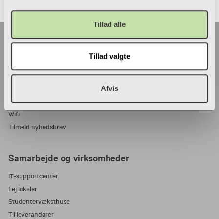
Tillad alle
Praktisk
Tillad valgte
Adresser
Find en medarbejder
Afvis
Job i VIA
Parkering
Wifi
Tilmeld nyhedsbrev
Samarbejde og virksomheder
IT-supportcenter
Lej lokaler
Studentervæksthuse
Til leverandører