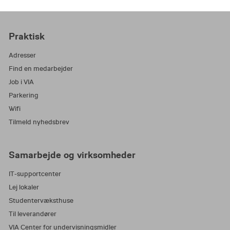
Praktisk
Adresser
Find en medarbejder
Job i VIA
Parkering
Wifi
Tilmeld nyhedsbrev
Samarbejde og virksomheder
IT-supportcenter
Lej lokaler
Studentervæksthuse
Til leverandører
VIA Center for undervisningsmidler