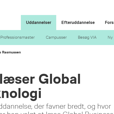
Uddannelser
Efteruddannelse
Fors
Professionsmaster
Campusser
Besøg VIA
Ny 
is Rasmussen
 læser Global
nologi
ddannelse, der favner bredt, og hvor