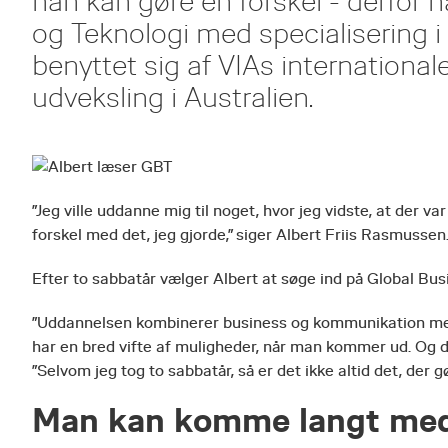
han kan gøre en forskel - derfor 
og Teknologi med specialisering i
benyttet sig af VIAs internationa
udveksling i Australien.
”Jeg ville uddanne mig til noget, hvor jeg vidste, at der 
forskel med det, jeg gjorde,” siger Albert Friis Rasmussen
Efter to sabbatår vælger Albert at søge ind på Global Bus
”Uddannelsen kombinerer business og kommunikation med k
har en bred vifte af muligheder, når man kommer ud. Og det
”Selvom jeg tog to sabbatår, så er det ikke altid det, der g
Man kan komme langt me