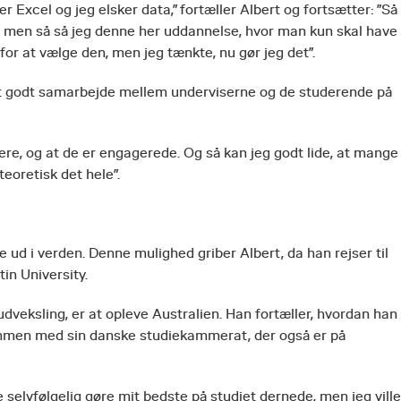
er Excel og jeg elsker data,” fortæller Albert og fortsætter: ”Så
, men så så jeg denne her uddannelse, hvor man kun skal have
or at vælge den, men jeg tænkte, nu gør jeg det”.
er et godt samarbejde mellem underviserne og de studerende på
ere, og at de er engagerede. Og så kan jeg godt lide, at mange
eoretisk det hele”.
 ud i verden. Denne mulighed griber Albert, da han rejser til
tin University.
 udveksling, er at opleve Australien. Han fortæller, hvordan han
sammen med sin danske studiekammerat, der også er på
le selvfølgelig gøre mit bedste på studiet dernede, men jeg ville