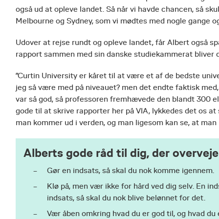
også ud at opleve landet. Så når vi havde chancen, så skulle
Melbourne og Sydney, som vi mødtes med nogle gange og
Udover at rejse rundt og opleve landet, får Albert også s
rapport sammen med sin danske studiekammerat bliver d
”Curtin University er kåret til at være et af de bedste un
jeg så være med på niveauet? men det endte faktisk med,
var så god, så professoren fremhævede den blandt 300 eleve
gode til at skrive rapporter her på VIA, lykkedes det os at
man kommer ud i verden, og man ligesom kan se, at man kan 
Alberts gode råd til dig, der overve
Gør en indsats, så skal du nok komme igennem.
Klø på, men vær ikke for hård ved dig selv. En i
indsats, så skal du nok blive belønnet for det.
Vær åben omkring hvad du er god til, og hvad du er 