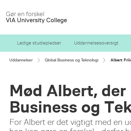
Skip
to
Gør en forskel
Main
VIA University College
Content
Ledige studiepladser
Uddannelsesoversigt
Uddannelser
Global Business og Teknologi
Albert Fri
Mød Albert, der
Business og Tek
For Albert er det vigtigt med en u