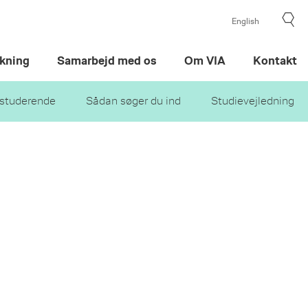
English
kning
Samarbejd med os
Om VIA
Kontakt
studerende
Sådan søger du ind
Studievejledning