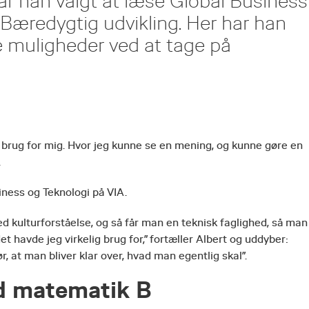
har han valgt at læse Global Business
 Bæredygtig udvikling. Her har han
le muligheder ved at tage på
var brug for mig. Hvor jeg kunne se en mening, og kunne gøre en
.
iness og Teknologi på VIA.
ulturforståelse, og så får man en teknisk faglighed, så man
 havde jeg virkelig brug for,” fortæller Albert og uddyber:
ør, at man bliver klar over, hvad man egentlig skal”.
d matematik B