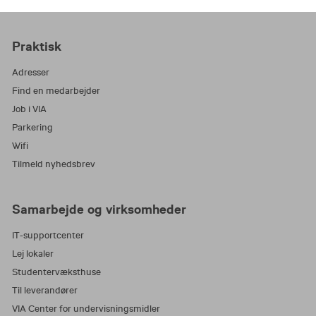
omverden. Vi står solidt på vores faglige
tilrettelægge sparringsforløb for
fundament og flytter grænserne for, hvordan vi
medarbejderne
udvikler, deler og anvender viden. Og vi fejler,
Praktisk
lærer og lykkes sammen. For det er i ambitiøse
Adresser
lærende fællesskaber, vi sætter det stærkeste
aftryk. Derfor arbejder vi i VIA mod en enkel,
Find en medarbejder
fælles vision: Tag ansvar. Flyt grænser. Lær
Job i VIA
sammen.
Parkering
Wifi
Tilmeld nyhedsbrev
Samarbejde og virksomheder
IT-supportcenter
Lej lokaler
Studentervæksthuse
Til leverandører
VIA Center for undervisningsmidler