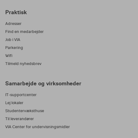
tiltrække – og tilbyde - nogle af Danmarks mest
Praktisk
kompetente og erfarne undervisere inden for
stort set alle fagområder.
Adresser
Find en medarbejder
Vi tager ansvar for samfundet og for at skabe
Job i VIA
en bæredygtig fremtid sammen med vores
Parkering
omverden. Vi står solidt på vores faglige
Wifi
fundament og flytter grænserne for, hvordan vi
udvikler, deler og anvender viden. Og vi fejler,
Tilmeld nyhedsbrev
lærer og lykkes sammen. For det er i ambitiøse
lærende fællesskaber, vi sætter det stærkeste
Samarbejde og virksomheder
aftryk. Derfor arbejder vi i VIA mod en enkel,
fælles vision: Tag ansvar. Flyt grænser. Lær
IT-supportcenter
sammen.
Lej lokaler
Studentervæksthuse
Til leverandører
VIA Center for undervisningsmidler