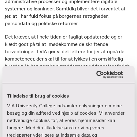
administrative processer og implementere digitale
systemer og løsninger. Samtidig bliver det forventet af
jer, at I har fuld fokus på borgernes rettigheder,
persondata og politiske reformer.
Det kræver, at I hele tiden er fagligt opdaterede og er
klædt godt på til at imødekomme de skriftende
forventninger. I VIA gør vi det lettere for jer at opnå de
kompetencer, der skal til for at lykkes i en omskiftelig
hverdag. Vi kan nemlig skræddersy et uddannelsesforløb
lige præcis til jeres behov.
Vi kan bl.a. tilrettelægge forløb inden for:
Tilladelse til brug af cookies
Regnskabstekniske procedurer og sagsbehandling
VIA University College indsamler oplysninger om dine
Planlægning, ledelse og styring af projekter i det
besøg og din adfærd ved hjælp af cookies. Vi anvender
offentlige
nødvendige cookies for, at vores hjemmesider kan
Samarbejde, udvikling og forandringer på tværs
fungere. Med din tilladelse ønsker vi og vores
tredjeparter yderligere at indsamle data og