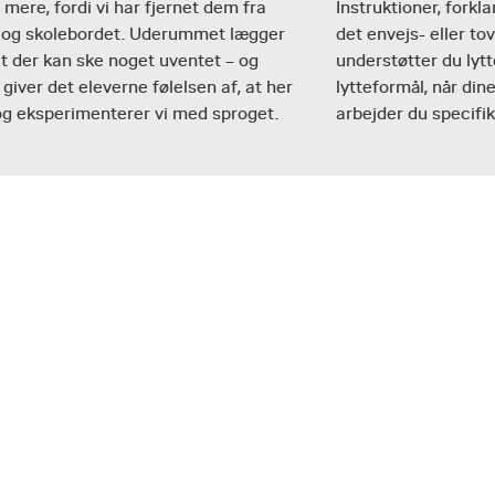
t mere, fordi vi har fjernet dem fra
Instruktioner, forkl
 og skolebordet. Uderummet lægger
det envejs- eller to
 at der kan ske noget uventet – og
understøtter du lytt
giver det eleverne følelsen af, at her
lytteformål, når dine
og eksperimenterer vi med sproget.
arbejder du specifi