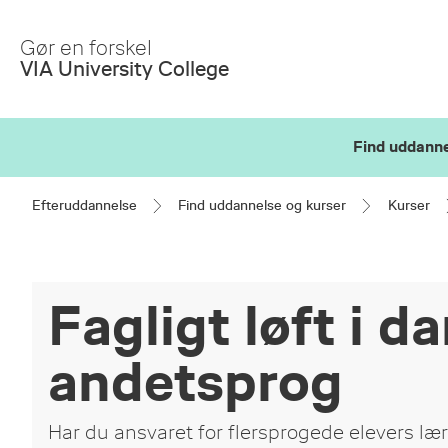
Skip
to
Gør en forskel
Main
VIA University College
Content
Find uddanne
Efteruddannelse
Find uddannelse og kurser
Kurser
Fagligt løft i 
andetsprog
Har du ansvaret for flersprogede elevers lær