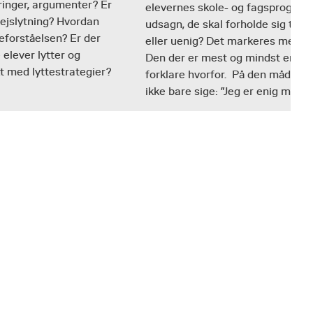
aringer, argumenter? Er
elevernes skole- og fagsprog. Alle
vejslytning? Hvordan
udsagn, de skal forholde sig til. E
eforståelsen? Er der
eller uenig? Det markeres med tæ
 elever lytter og
Den der er mest og mindst enig får
kt med lyttestrategier?
forklare hvorfor. På den måde ka
ikke bare sige: ”Jeg er enig med M