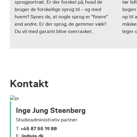
sprogportræt. Er der forskel på, hvad de
tør lid
bruger de forskellige sprog til – og med
bogen
hvem? Synes de, at nogle sprog er ”finere”
op til
end andre. Er der sprog, de gemmer væk?
måske 
Du vil med garanti blive overrasket.
leger 
Kontakt
Inge Jung Steenberg
Studieadministrativ partner
+45 87 55 19 88
T:
ijs@via.dk
E: