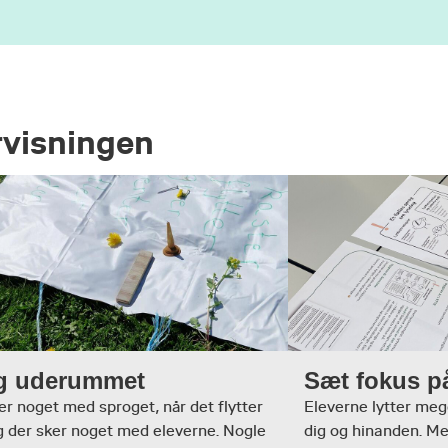
rvisningen
g uderummet
Sæt fokus på
er noget med sproget, når det flytter
Eleverne lytter mege
g der sker noget med eleverne. Nogle
dig og hinanden. Men