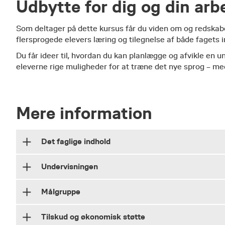
Udbytte for dig og din arb
​Som deltager på dette kursus får du viden om og redskaber
flersprogede elevers læring og tilegnelse af både fagets i
Du får ideer til, hvordan du kan planlægge og afvikle en u
eleverne rige muligheder for at træne det nye sprog – med
Mere information
Det faglige indhold
Undervisningen
På kurset, der strækker sig over fem dage, får du 
sprogbaseret undervisning, hvor:
Målgruppe
​På kurset vil undervisningsformen være en blanding
​Elevernes kommunikative kompetencer er i 
afprøvninger såvel på kurset som i egen praksis. ​
Tilskud og økonomisk støtte
​Kurset henvender sig til faglærere i alle fag og på
Faglige mål suppleres af sproglige mål.