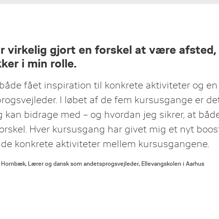
d.
d det samme – der er nemlig et begrænset antal pladser. Du kan
ber, systematisering af nyt fagsprog og præsentation udgør de
l de kurser, der starter i skoleåret 2026/2027. Tilskuddet dæk
ing, transport, ophold og materialer. Det resterende beløb skal
r virkelig gjort en forskel at være afsted,
 af læringsrummet.
ker i min rolle.
res for aktiviteter, du kan afprøve i egen praksis og du får
er ansat på overenskomst mellem KL og Lærernes
 både fået inspiration til konkrete aktiviteter og
inspiration med kolleger fra andre skoler.
hvordan du søger
Uddannelsesforbundet).​ Læs mere om,
ogsvejleder. I løbet af de fem kursusgange er det 
g kan bidrage med – og hvordan jeg sikrer, at både
orskel. Hver kursusgang har givet mig et nyt boost
 de konkrete aktiviteter mellem kursusgangene.
ornbæk, Lærer og dansk som andetsprogsvejleder, Ellevangskolen i Aarhus