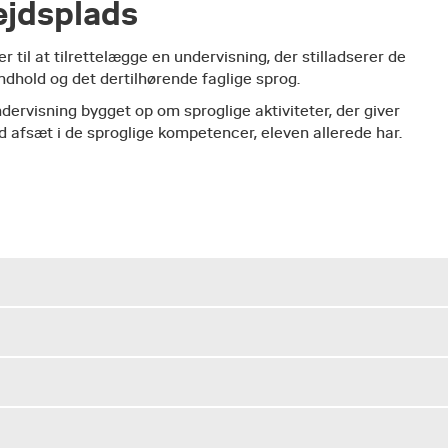
ejdsplads
 til at tilrettelægge en undervisning, der stilladserer de
ndhold og det dertilhørende faglige sprog.
ndervisning bygget op om sproglige aktiviteter, der giver
 afsæt i de sproglige kompetencer, eleven allerede har.​
viden om og redskaber til at tilrettelægge og gennemføre en
 af viden-input, opgaver, drøftelser, refleksioner samt
fokus.
 alle klassetrin, DSA-vejledere samt læsevejledere.