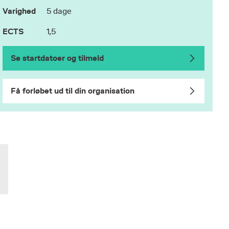
Varighed
5 dage
ECTS
1,5
Se startdatoer og tilmeld
Få forløbet ud til din organisation