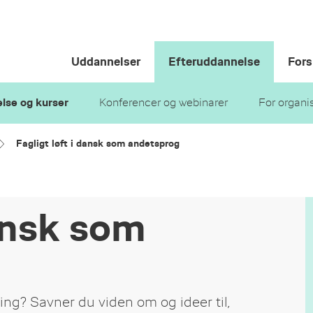
Uddannelser
Efteruddannelse
Fors
lse og kurser
Konferencer og webinarer
For organi
Fagligt løft i dansk som andetsprog
dansk som
ing? Savner du viden om og ideer til,