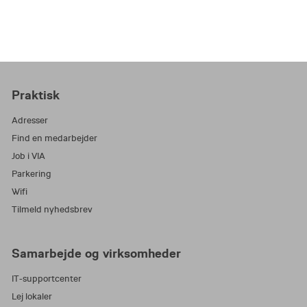
Praktisk
Adresser
Find en medarbejder
Job i VIA
Parkering
Wifi
Tilmeld nyhedsbrev
Samarbejde og virksomheder
IT-supportcenter
Lej lokaler