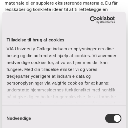
materiale eller supplere eksisterende materiale. Du får
redskaber og konkrete ideer til at tilrettelægge en
kommunikativ undervisning, der inddrager kursisternes
flere sprog og arbejder med grammatik og udtale som en
integreret del af emnerne.
Sidst, men ikke mindst, får du redskaber til at kigge på
Tilladelse til brug af cookies
kursisttekster med et funktionelt og ressourceorienteret
VIA University College indsamler oplysninger om dine
sprogsyn.
besøg og din adfærd ved hjælp af cookies. Vi anvender
nødvendige cookies for, at vores hjemmesider kan
fungere. Med din tilladelse ønsker vi og vores
Mere information
tredjeparter yderligere at indsamle data og
personoplysninger via valgfrie cookies for at kunne:
Det faglige indhold
understøtte hjemmesidernes funktionalitet med henblik
på at give dig en bedre brugeroplevelse, for at forbedre
Undervisningen
vores hjemmesider og udarbejde statistik på baggrund af
​P​​å kurset, der strækker sig over fem dage, vil vi
analyser samt for at målrette markedsføring via andre
arbejde med fem forskellige temaer:
Samtykkevalg
Målgruppe
hjemmesider og sociale netværk.
Nødvendige
​På kurset vil undervisningsformen være en
Sprogsyn – som afsæt for valg af
blanding af viden-input, opgaver, drøftelser,