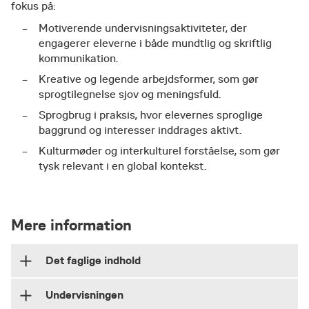
fokus på:
​Motiverende undervisningsaktiviteter, der
engagerer eleverne i både mundtlig og skriftlig
kommunikation.
Kreative og legende arbejdsformer, som gør
sprogtilegnelse sjov og meningsfuld.
Sprogbrug i praksis, hvor elevernes sproglige
baggrund og interesser inddrages aktivt.
Kulturmøder og interkulturel forståelse, som gør
tysk relevant i en global kontekst.
Mere information
Det faglige indhold
Undervisningen
​Vi dykker ned i spændende temaer og konkrete