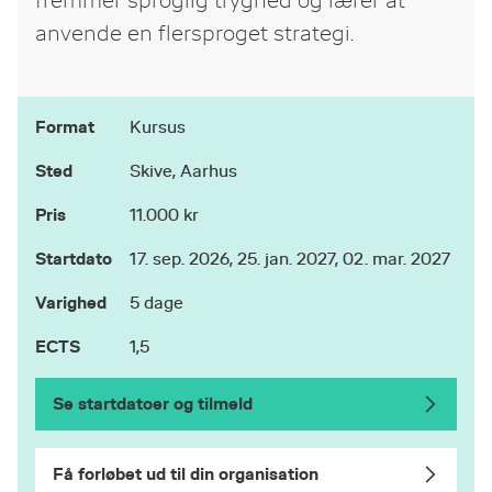
fremmer sproglig tryghed og lærer at
anvende en flersproget strategi.
Format
Kursus
Sted
Skive, Aarhus
Pris
11.000 kr
Startdato
17. sep. 2026, 25. jan. 2027, 02. mar. 2027
Varighed
5 dage
ECTS
1,5
Se startdatoer og tilmeld
Få forløbet ud til din organisation