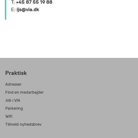
+45 87 55 19 88
T:
ijs@via.dk
E:
Praktisk
Adresser
Find en medarbejder
Job i VIA
Parkering
Wifi
Tilmeld nyhedsbrev