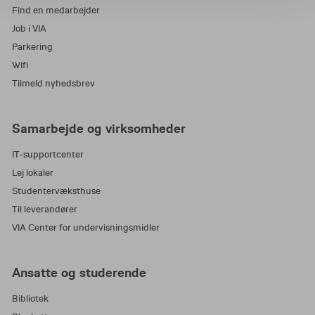
videregående uddannelse, skal du som regel
Find en medarbejder
betale fuld pris.
Job i VIA
Parkering
Wifi
Tilmeld nyhedsbrev
Samarbejde og virksomheder
IT-supportcenter
Lej lokaler
Studentervæksthuse
Til leverandører
VIA Center for undervisningsmidler
Ansatte og studerende
Bibliotek