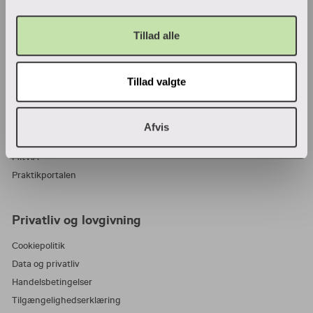
VIA Center for undervisningsmidler
Tillad alle
Ansatte og studerende
Tillad valgte
Bibliotek
Blanketter
For censorer
Afvis
Medarbejderportalen
MitVIA
Praktikportalen
Privatliv og lovgivning
Cookiepolitik
Data og privatliv
Handelsbetingelser
Tilgængelighedserklæring