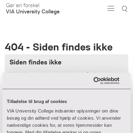
Skip
Gør en forskel
to
VIA University College
Main
Content
404 - Siden findes ikke
Siden findes ikke
Vi beklager - den side, du søger, findes
desværre ikke.
Forsiden
Tilladelse til brug af cookies
VIA University College indsamler oplysninger om dine
besøg og din adfærd ved hjælp af cookies. Vi anvender
nødvendige cookies for, at vores hjemmesider kan
fungere. Med din tilladelse ønsker vi og vores