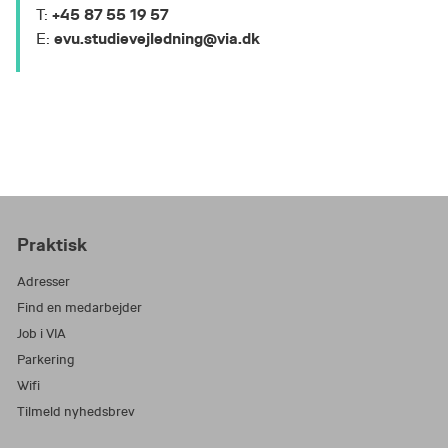
+45 87 55 19 57
T:
evu.studievejledning@via.dk
E:
Praktisk
Adresser
Find en medarbejder
Job i VIA
Parkering
Wifi
Tilmeld nyhedsbrev