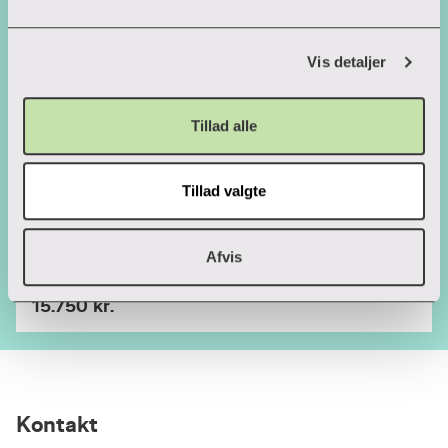
forskellige cookies, klik "Vis Detaljer" nedenfor.
16.000 kr.
Vis detaljer
Sprogpædagogik og sprogindsatser –
Tillad alle
børnehaveklasseledere
Diplom
Sted
Aarhus
Tillad valgte
Startdato
12. jan. 2027
Afvis
ECTS
10
15.750 kr.
Kontakt