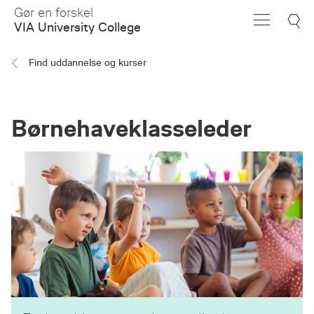
Skip
Gør en forskel
to
VIA University College
Main
Content
Find uddannelse og kurser
Børnehaveklasseleder