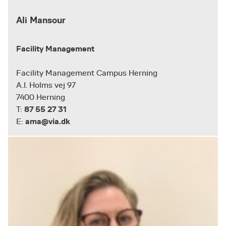
Ali Mansour
Facility Management
Facility Management Campus Herning
A.I. Holms vej 97
7400 Herning
87 55 27 31
T:
ama@via.dk
E: