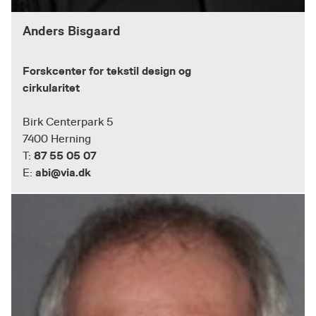
Anders Bisgaard
Forskcenter for tekstil design og
cirkularitet
Birk Centerpark 5
7400 Herning
87 55 05 07
T:
abi@via.dk
E: