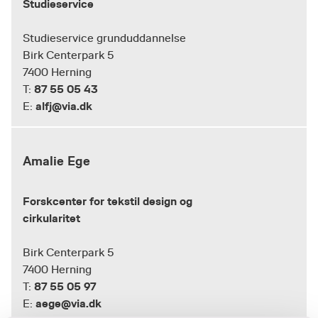
Studieservice
Studieservice grunduddannelse
Birk Centerpark 5
7400 Herning
87 55 05 43
T:
alfj@via.dk
E:
Amalie Ege
Forskcenter for tekstil design og
cirkularitet
Birk Centerpark 5
7400 Herning
87 55 05 97
T:
aege@via.dk
E: