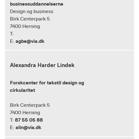
businessuddannelserne
Design og business
Birk Centerpark 5
7400 Herning
T:
agbe@via.dk
E:
Alexandra Harder Lindek
Forskcenter for tekstil design og
cirkularitet
Birk Centerpark 5
7400 Herning
87 55 05 88
T:
alin@via.dk
E: