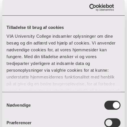
Tilladelse til brug af cookies
VIA University College indsamler oplysninger om dine
besøg og din adfærd ved hjælp af cookies. Vi anvender
nødvendige cookies for, at vores hjemmesider kan
fungere. Med din tilladelse ønsker vi og vores
tredjeparter yderligere at indsamle data og
personoplysninger via valgfrie cookies for at kunne:
understøtte hjemmesidernes funktionalitet med henblik
på at give dig en bedre brugeroplevelse, for at forbedre
vores hjemmesider og udarbejde statistik på baggrund af
analyser samt for at målrette markedsføring via andre
Samtykkevalg
hjemmesider og sociale netværk.
Nødvendige
Du kan til enhver tid til- og fravælge cookies eller trække
Præferencer
din tilladelse tilbage ved trykke på ”Cookie banner”