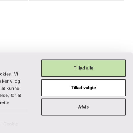
Tillad alle
okies. Vi
sker vi og
Tillad valgte
r at kunne:
Privatliv og lovgivning
lse, for at
rette
Afvis
Cookiepolitik
Data og privatliv
Handelsbetingelser
på ”Cookie
Tilgængelighedserklæring
 data og