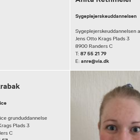
Sygeplejerskeuddannelsen
Sygeplejerskeuddannelsen a
Jens Otto Krags Plads 3
8900 Randers C
87 55 21 79
T:
anre@via.dk
E:
rabak
ice
ice grunduddannelse
Krags Plads 3
ers C