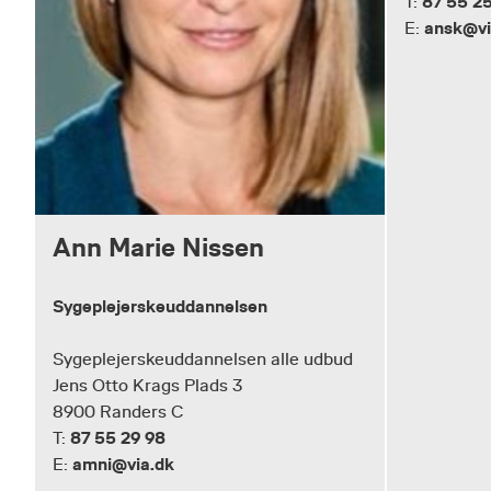
87 55 25
T:
ansk@vi
E:
Ann Marie Nissen
Sygeplejerskeuddannelsen
Sygeplejerskeuddannelsen alle udbud
Jens Otto Krags Plads 3
8900 Randers C
87 55 29 98
T:
amni@via.dk
E: