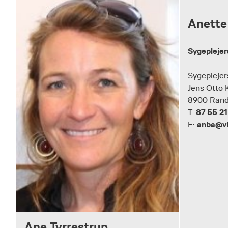
Anette
Sygepleje
Sygeplejer
Jens Otto 
8900 Rand
87 55 21
T:
anba@vi
E:
Ane Tyrrestrup