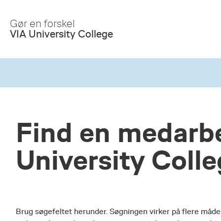
Skip
to
Gør en forskel
Main
VIA University College
Content
Find en medarbe
University Coll
Brug søgefeltet herunder. Søgningen virker på flere måde