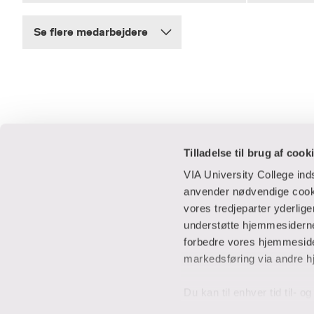
Se flere medarbejdere
Tilladelse til brug af cook
VIA University College in
anvender nødvendige cooki
vores tredjeparter yderlig
Praktisk
Samarbejde
understøtte hjemmesidernes
forbedre vores hjemmesider
Adresser
IT-supportcent
markedsføring via andre h
Find en medarbejder
Lej lokaler
Job i VIA
Studentervæks
Du kan til enhver tid til- 
Parkering
Til leverandører
banner” nederst til venstre