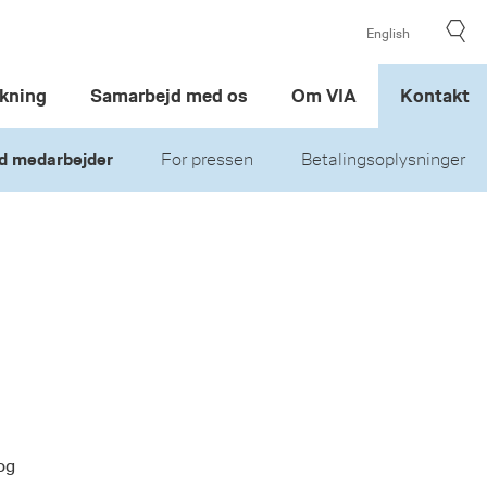
English
kning
Samarbejd med os
Om VIA
Kontakt
d medarbejder
For pressen
Betalingsoplysninger
og