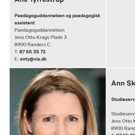
Paedagoguddannelsen og paedagogisk
assistent
Paedagoguddannelsen
Jens Otto Krags Plads 3
8900 Randers C
87 55 35 72
T:
anty@via.dk
E:
Ann Sk
Studieserv
Studieserv
Jens Otto 
8900 Rand