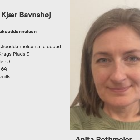
 Kjær Bavnshøj
rskeuddannelsen
skeuddannelsen alle udbud
Krags Plads 3
ers C
 64
a.dk
Anita Rethmeier