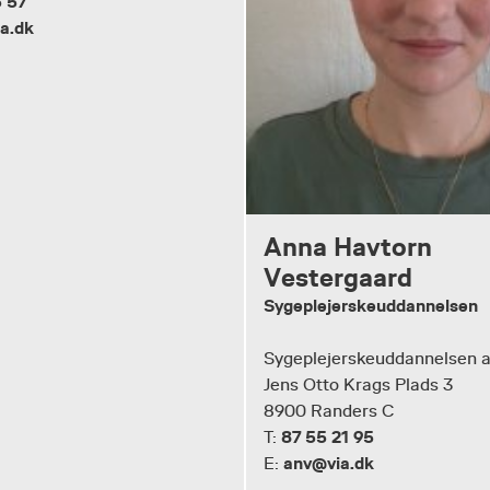
 57
a.dk
Anna Havtorn
Vestergaard
Sygeplejerskeuddannelsen
Sygeplejerskeuddannelsen a
Jens Otto Krags Plads 3
8900 Randers C
87 55 21 95
T:
anv@via.dk
E: