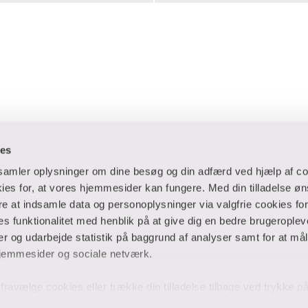
ies
dsamler oplysninger om dine besøg og din adfærd ved hjælp af co
es for, at vores hjemmesider kan fungere. Med din tilladelse øn
ere at indsamle data og personoplysninger via valgfrie cookies fo
 og virksomheder
Ansatte og studerende
 funktionalitet med henblik på at give dig en bedre brugeropleve
 og udarbejde statistik på baggrund af analyser samt for at mål
er
Bibliotek
jemmesider og sociale netværk.
Blanketter
thuse
For censorer
og fravælge cookies eller trække din tilladelse tilbage ved trykke 
Medarbejderportalen
 på hjemmesiden. Hvis du har givet tilladelse til indsamlingen af