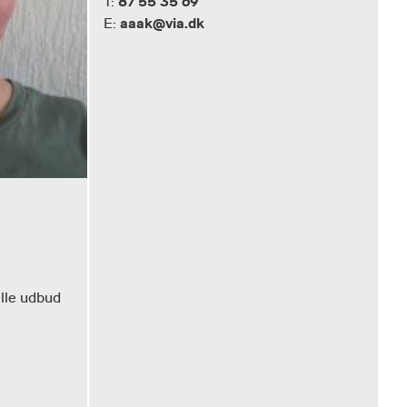
87 55 35 69
T:
aaak@via.dk
E:
lle udbud