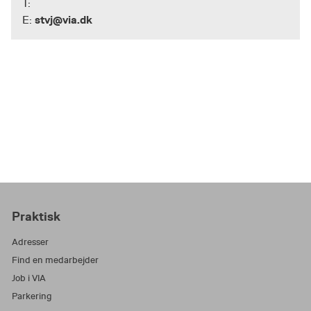
T:
stvj@via.dk
E:
Praktisk
Adresser
Find en medarbejder
Job i VIA
Parkering