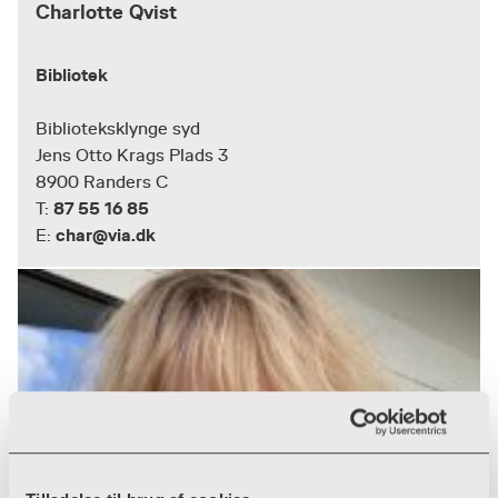
Charlotte Qvist
Bibliotek
Biblioteksklynge syd
Jens Otto Krags Plads 3
8900 Randers C
87 55 16 85
T:
char@via.dk
E: