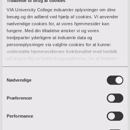
Tilladelse til brug af cookies
VIA University College indsamler oplysninger om dine
besøg og din adfærd ved hjælp af cookies. Vi anvender
nødvendige cookies for, at vores hjemmesider kan
fungere. Med din tilladelse ønsker vi og vores
tredjeparter yderligere at indsamle data og
personoplysninger via valgfrie cookies for at kunne:
understøtte hjemmesidernes funktionalitet med henblik
på at give dig en bedre brugeroplevelse, for at forbedre
vores hjemmesider og udarbejde statistik på baggrund af
analyser samt for at målrette markedsføring via andre
Samtykkevalg
hjemmesider og sociale netværk.
Nødvendige
Du kan til enhver tid til- og fravælge cookies eller trække
Præferencer
din tilladelse tilbage ved trykke på ”Cookie banner”
Lærke Stougaard Laursen
nederst til venstre på hjemmesiden. Hvis du har givet
tilladelse til indsamlingen af data og placering af valgfrie
Performance
cookies, behandler VIA efterfølgende dine
Bibliotek
personoplysninger i overensstemmelse med vores