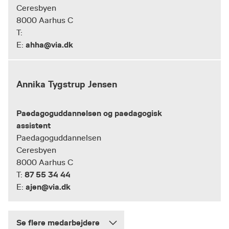
Ceresbyen
8000 Aarhus C
T:
ahha@via.dk
E:
Annika Tygstrup Jensen
Paedagoguddannelsen og paedagogisk
assistent
Paedagoguddannelsen
Ceresbyen
8000 Aarhus C
87 55 34 44
T:
ajen@via.dk
E:
Se flere medarbejdere