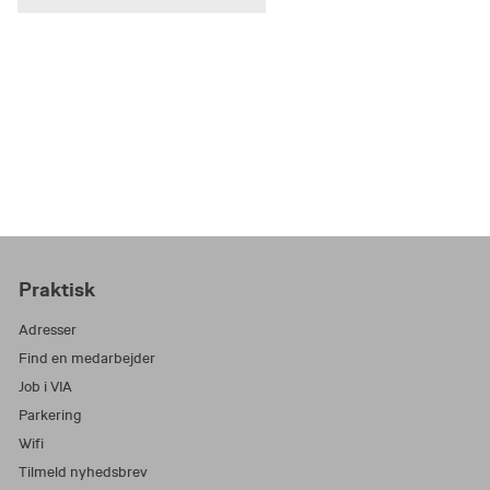
Praktisk
Adresser
Find en medarbejder
Job i VIA
Parkering
Wifi
Tilmeld nyhedsbrev