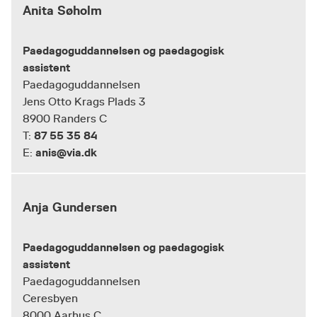
Anita Søholm
Paedagoguddannelsen og paedagogisk
assistent
Paedagoguddannelsen
Jens Otto Krags Plads 3
8900 Randers C
87 55 35 84
T:
anis@via.dk
E:
Anja Gundersen
Paedagoguddannelsen og paedagogisk
assistent
Paedagoguddannelsen
Ceresbyen
8000 Aarhus C