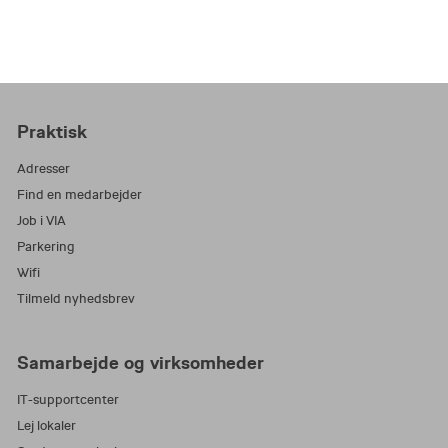
Praktisk
Adresser
Find en medarbejder
Job i VIA
Parkering
Wifi
Tilmeld nyhedsbrev
Samarbejde og virksomheder
IT-supportcenter
Lej lokaler