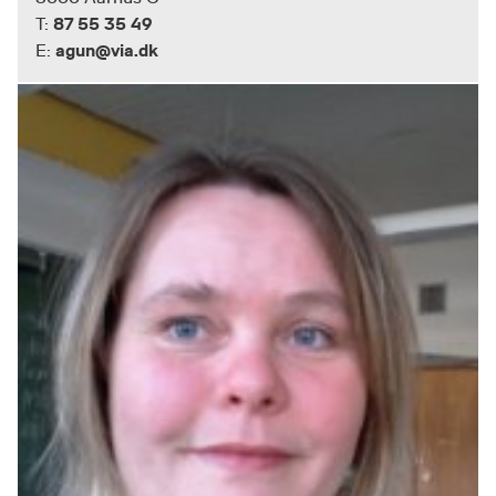
87 55 35 49
T:
agun@via.dk
E: