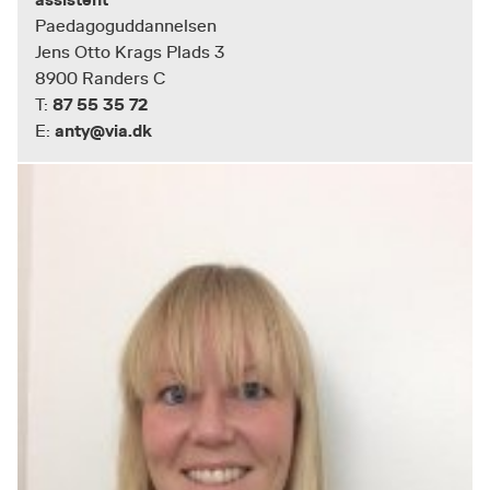
Paedagoguddannelsen
Jens Otto Krags Plads 3
8900 Randers C
87 55 35 72
T:
anty@via.dk
E: