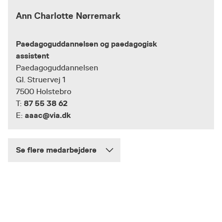
Ann Charlotte Nørremark
Paedagoguddannelsen og paedagogisk
assistent
Paedagoguddannelsen
Gl. Struervej 1
7500 Holstebro
87 55 38 62
T:
aaac@via.dk
E:
Se flere medarbejdere