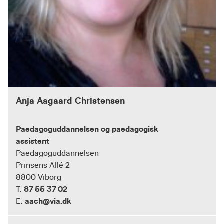
Anja Aagaard Christensen
Paedagoguddannelsen og paedagogisk
assistent
Paedagoguddannelsen
Prinsens Allé 2
8800 Viborg
87 55 37 02
T:
aach@via.dk
E: