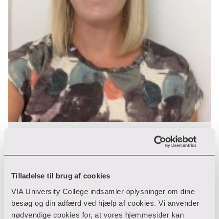
Anette Lindahl Mikkelsen
Paedagoguddannelsen og paedagogisk
assistent
Tilladelse til brug af cookies
Paedagoguddannelsen
VIA University College indsamler oplysninger om dine
Prinsens Allé 2
besøg og din adfærd ved hjælp af cookies. Vi anvender
8800 Viborg
nødvendige cookies for, at vores hjemmesider kan