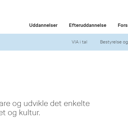
Uddannelser
Efteruddannelse
Fors
VIA i tal
Bestyrelse og
are og udvikle det enkelte
t og kultur.