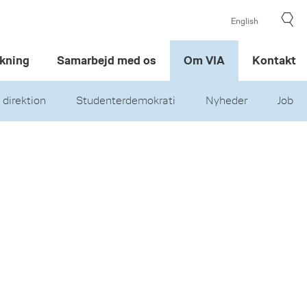
English
kning
Samarbejd med os
Om VIA
Kontakt
 direktion
Studenterdemokrati
Nyheder
Job