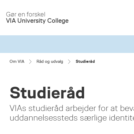
Skip
to
Gør en forskel
Main
VIA University College
Content
Om VIA
Råd og udvalg
Studieråd
Studieråd
VIAs studieråd arbejder for at bev
uddannelsessteds særlige identite