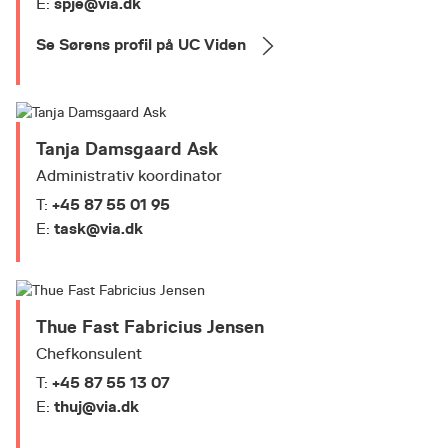
spje@via.dk
E:
Se Sørens profil på UC Viden
Tanja Damsgaard Ask
Administrativ koordinator
+45 87 55 01 95
T:
task@via.dk
E:
Thue Fast Fabricius Jensen
Chefkonsulent
+45 87 55 13 07
T:
thuj@via.dk
E: