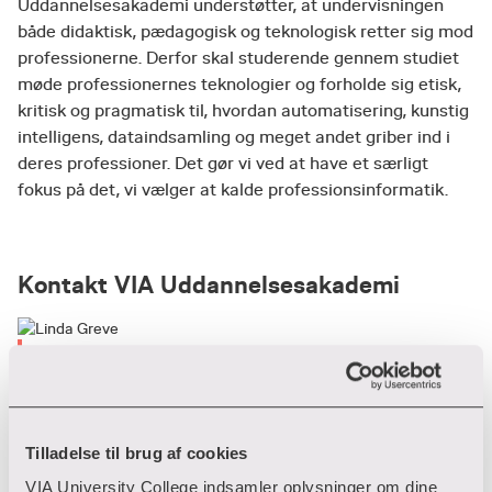
Uddannelsesakademi understøtter, at undervisningen
både didaktisk, pædagogisk og teknologisk retter sig mod
professionerne. Derfor skal studerende gennem studiet
møde professionernes teknologier og forholde sig etisk,
kritisk og pragmatisk til, hvordan automatisering, kunstig
intelligens, dataindsamling og meget andet griber ind i
deres professioner. Det gør vi ved at have et særligt
fokus på det, vi vælger at kalde professionsinformatik.
Kontakt VIA Uddannelsesakademi
Linda Greve
Uddannelsesdekan, Professionsmaster og
Uddannelsesakademi
Tilladelse til brug af cookies
+45 87 55 18 33
T:
ligr@via.dk
E:
VIA University College indsamler oplysninger om dine