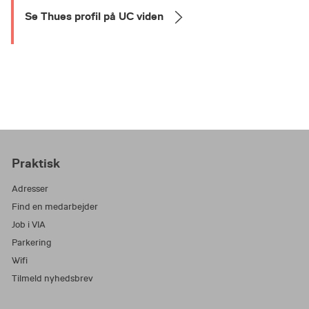
Se Thues profil på UC viden
Praktisk
Adresser
Find en medarbejder
Job i VIA
Parkering
Wifi
Tilmeld nyhedsbrev