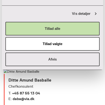
forskellige cookies, klik "Vis Detaljer" nedenfor.
Se Birtes profil på UC Viden
Vis detaljer
Tillad alle
Conny Geisler Rosenkilde
Specialkonsulent
Tillad valgte
+ 45 87 55 24 64
T:
coro@via.dk
E:
Afvis
Ditte Amund Basballe
Chefkonsulent
+45 87 55 13 04
T:
daba@via.dk
E: